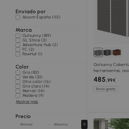
Enviado por
Aosom España (115)
Marca
Outsunny (189)
GL Store (2)
Adventure Hub (2)
FC (2)
PawHut (1)
Outsunny Coberti
Color
herramientas, res
Gris (82)
e inoxidable, cerrable, 2,40 x 2,
Verde (33)
485
,99€
Otro color (16)
m, Gris claro
Gris claro (14)
Envío gratis
Marrón (14)
Madera (9)
Mostrar más
Precio
-
Ir
Mínimo
Máximo