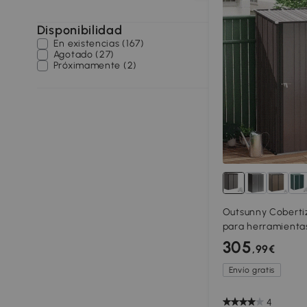
Disponibilidad
En existencias (167)
Agotado (27)
Próximamente (2)
Outsunny Cobertiz
para herramientas
resistente a la in
305
,99€
94,5 cm x 196 cm,
Envío gratis
4