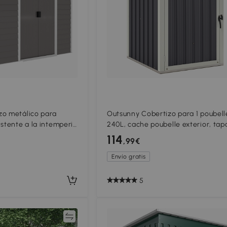
zo metálico para
Outsunny Cobertizo para 1 poubell
istente a la intemperie
240L, cache poubelle exterior, tap
06 x 1,98
abatible 180°, acero galvanizado
114
,99€
73x81x122 cm Gris oscuro
Envío gratis
5
Comparar
Compar