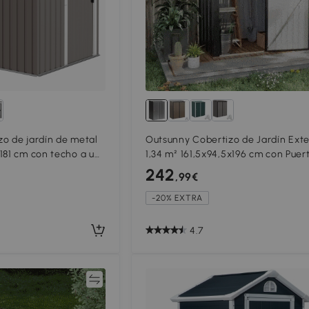
o de jardín de metal
Outsunny Cobertizo de Jardín Exte
181 cm con techo a un
1,34 m² 161,5x94,5x196 cm con Puer
Cerradura para Almacenamiento 
242
,99€
Herramientas Negro
-20% EXTRA
4.7
Comparar
Compar