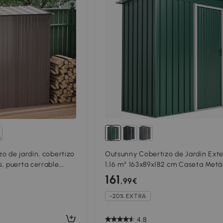
o de jardín, cobertizo
Outsunny Cobertizo de Jardín Exte
, puerta cerrable,
1,16 m² 163x89x182 cm Caseta Metá
temperie, 161,5 cm x
con Puerta Corredera y Techo Incl
161
,99€
 Negro
Verde
-20% EXTRA
4.8