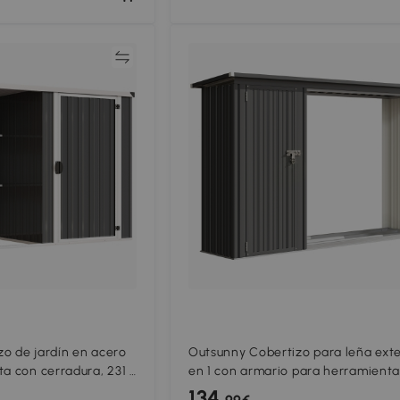
Comparar
Compar
o de jardín en acero
Outsunny Cobertizo para leña exte
ta con cerradura, 231 x
en 1 con armario para herramienta
1,26 m², 235x67x149 cm, Gris oscur
134