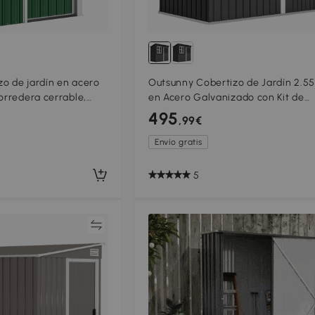
o de jardín en acero
Outsunny Cobertizo de Jardín 2.5
orredera cerrable,
en Acero Galvanizado con Kit de
rde
Cimentación Puerta con Cierre Te
495
,99€
Inclinado Gris
Envío gratis
5
Comparar
Compar