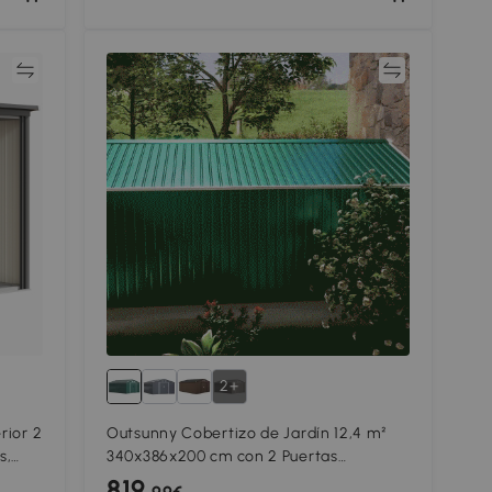
ar
Comparar
2+
rior 2
Outsunny Cobertizo de Jardín 12,4 m²
s,
340x386x200 cm con 2 Puertas
o
Corredizas Base Refuerzo (Suelo NO
819