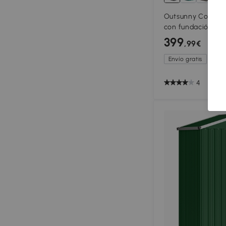
Outsunny Cobertiz
con fundación, co
herramientas ext
399
,99€
acero galvanizado
gris oscuro
Envío gratis
4