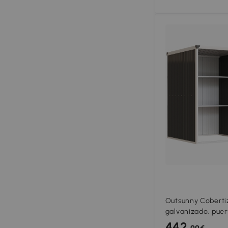
Outsunny Cobertiz
galvanizado, puer
125 x 162 cm, gris
442