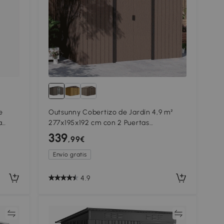
e
Outsunny Cobertizo de Jardín 4,9 m²
a
277x195x192 cm con 2 Puertas
Corredizas Techo Inclinado y 4
339
,99€
Ventanas Marrón
Envío gratis
4.9
ar
Comparar