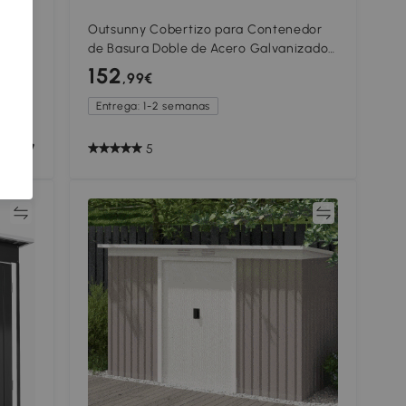
a
Outsunny Cobertizo para Contenedor
do
de Basura Doble de Acero Galvanizado
s
de 240L con Tapa Abatible y Puertas
152
,99€
con Cerradura Gris
Entrega: 1-2 semanas
5
ar
Comparar