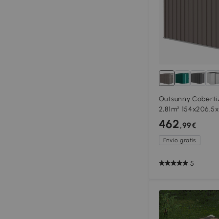
Outsunny Cobertiz
2,81m² 154x206,5x
agua Base
462
,99€
Envío gratis
5