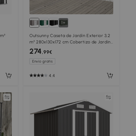
1+
5m²
Outsunny Caseta de Jardín Exterior 3,2
m² 280x130x172 cm Cobertizo de Jardín
jado
con Puertas Correderas y Ventilaciones
274
,99€
Gris Claro
Envío gratis
4.4
ar
Comparar