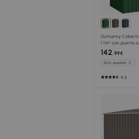
Outsunny Cobertiz
1.1m² con puerta c
136x87x179 cm, ve
142
,99€
Solo quedan
2
4.5