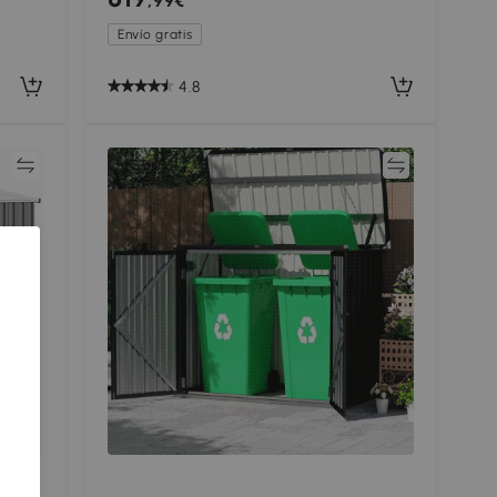
,99€
Incluido) Verde
Envío gratis
4.8
ar
Comparar