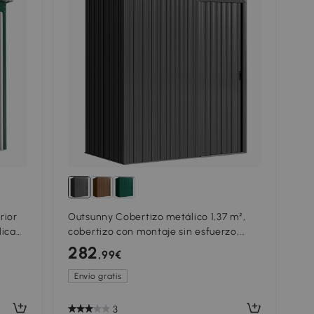
rior
Outsunny Cobertizo metálico 1,37 m²,
lica
cobertizo con montaje sin esfuerzo,
inado
techo inclinado, puerta corredera,
282
,99€
ventilaciones, guantes
Envío gratis
3