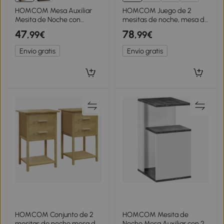
HOMCOM Mesa Auxiliar
HOMCOM Juego de 2
Mesita de Noche con
mesitas de noche, mesa de
Estante de Dos Niveles
noche con
47
78
,99€
,99€
Esquinas Redondeadas 46L
compartimentos abiertos,
x 18P x 58,5H cm Nogal
diseño arqueado,
Envío gratis
Envío gratis
40x30x60 cm, blanco
HOMCOM Conjunto de 2
HOMCOM Mesita de
mesitas de noche mesa de
Noche Mesa Auxiliar con 2