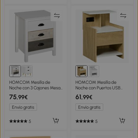
HOMCOM Mesilla de
HOMCOM Mesilla de
Noche con 3 Cajones Mesa
Noche con Puertos USB
de Noche para Dormitorio
Toma de Corriente Cajón y
75
61
,99€
,99€
Salón 50x38x65 cm Blanco
Estantes Mesa de Noche
40x40x60 cm Natural
Envío gratis
Envío gratis
5
5