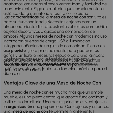
acabados laminados ofrecen versatilidad y facilidad de
mantenimiento. Elige un material que complemente la
estética de tu dormitorio y resista el uso diario.
Las
características
de la
mesa de noche con
son vitales
para su funcionalidad. ¿Necesitas cajones para un
almacenamiento discreto, estantes abiertos para exhibir
objetos decorativos o quizás una combinación de
ambos? Algunas
mesas de noche con
modernas incluso
incorporan puertos de carga USB o iluminación
integrada, añadiendo un plus de comodidad. Piensa en el
uso previsto
: ¿será principalmente para guardar tus
gafas y un libro, o necesitas espacio para una lámpara
Finalmente, considera la facilidad de limpieza y el
grande, una alarma y varios dispositivos? Evalúa tus
montaje. Una buena
mesa de noche con
no solo es
necesidades de almacenamiento
y qué elementos
estéticamente agradable, sino también práctica para el
quieres tener a mano.
día a día.
Ventajas Clave de una Mesa de Noche Con
Una
mesa de noche con
es mucho más que un simple
mueble; es una pieza central que aporta funcionalidad y
estilo a tu dormitorio. Una de sus principales ventajas es
la
organización
que proporciona. Con cajones y estantes,
una
mesa de noche con
te permite mantener tus