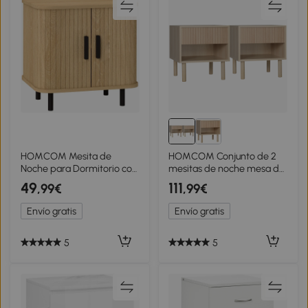
HOMCOM Mesita de
HOMCOM Conjunto de 2
Noche para Dormitorio con
mesitas de noche mesa de
Puertas Correderas 2
noche con cajones y
49
111
,99€
,99€
Estantes y Patas de Acero
estantes estilo moderno
Estilo Escandinavo
47x47x50 cm Madera
Envío gratis
Envío gratis
48x40x48 cm Roble
Natural
5
5