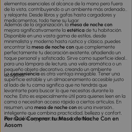
elementos esenciales al alcance de la mano pero fuera
de la vista, contribuyendo a un ambiente más ordenado
y relajante. Desde libros y gafas hasta cargadores y
medicamentos, todo tiene su lugar.
Además de la organización, la
mesa de noche con
mejora significativamente la
estética
de tu habitación.
Disponible en una vasta gama de estilos, desde
minimalista y moderno hasta rústico y clásico, puedes
encontrar la
mesa de noche con
que complemente
perfectamente tu decoración existente, añadiendo un
toque personal y sofisticado. Sirve como superficie ideal
para una lámpara de lectura, una vela aromática o un
pequeño objeto decorativo, creando un ambiente
La
conveniencia
es otra ventaja innegable. Tener una
acogedor.
superficie estable y un almacenamiento accesible justo
al lado de tu cama significa que no tendrás que
levantarte para buscar lo que necesitas durante la
noche. Esto es especialmente útil para quienes leen en la
cama o necesitan acceso rápido a ciertos artículos. En
resumen, una
mesa de noche con
es una inversión
inteligente que combina practicidad, belleza y confort,
Por Qué Comprar tu Mesa de Noche Con en
elevando la experiencia de tu dormitorio.
Aosom