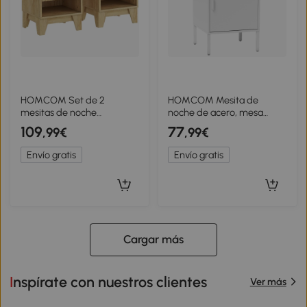
HOMCOM Set de 2
HOMCOM Mesita de
mesitas de noche
noche de acero, mesa
estrechas, mesa auxiliar
auxiliar multiusos, estante
109
77
,99€
,99€
con compartimento
ajustable, para dormitorio,
abierto y 1 cajón, paneles
salón, Blanco
Envío gratis
Envío gratis
acanalados 43x40x55 cm
natural
Cargar más
Inspírate con nuestros clientes
Ver más