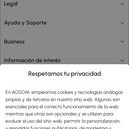
Legal
Ayuda y Soporte
Business
Información de interés
Respetamos tu privacidad
sitio
En AOSOM, empleamos cookies y tecnologías análogas
Métodos de Pago
propias y de terceros en nuestro sitio web. Algunas son
esenciales para el correcto funcionamiento de la web,
mientras que otras son opcionales y se utilizan para
evaluar el uso del sitio web, permitir la personalización,
y respaldar funciones publicitarias, de marketing y