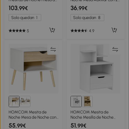
noche en bambú con 2
Estantes para Dormitorio
103
36
,99€
,99€
cajones y 1 estante
Salón Estilo Moderno
40x34x60 cm natural
35x29,5x60 cm Gris y
Solo quedan
1
Solo quedan
8
Blanco
5
4.9
HOMCOM Mesita de
HOMCOM Mesita de
Noche Mesa de Noche con
Noche Mesilla de Noche
cajón diseño moderno
Moderna con Cajón y
55
51
,99€
,99€
patas de madera maciza
Estantes de