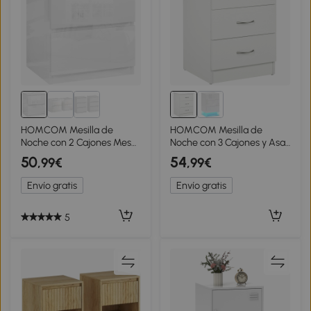
HOMCOM Mesilla de
HOMCOM Mesilla de
Noche con 2 Cajones Mesa
Noche con 3 Cajones y Asas
de Noche para Dormitorio
de Aluminio Mesa de
50
54
,99€
,99€
Salón 40x34x45 cm Blanco
Noche para Dormitorio
Brillo
Salón 40x35x58 cm Blanco
Envío gratis
Envío gratis
5