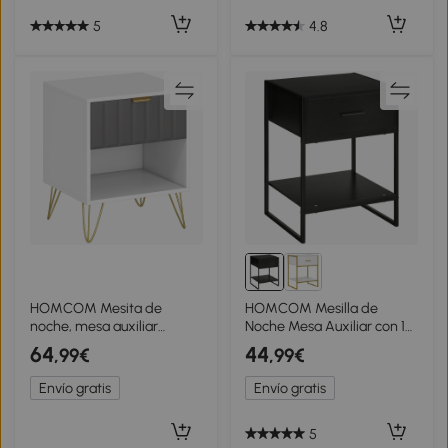
Oficina Estilo Moderno
50x39x51 cm Blanco y
5
4.8
Roble
HOMCOM Mesita de
HOMCOM Mesilla de
noche, mesa auxiliar
Noche Mesa Auxiliar con 1
compartimento abierto,
Cajón y Estante de
64
44
,99€
,99€
cajón y tirador, patas de
Almacenamiento para
acero, 45 x 40 x 55, blanco
Dormitorio Salón Oficina
Envío gratis
Envío gratis
45x40x60 cm Negro
5