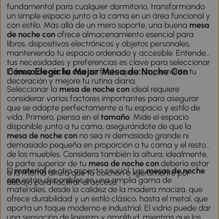
fundamental para cualquier dormitorio, transformando
un simple espacio junto a la cama en un área funcional y
con estilo. Más allá de un mero soporte, una buena
mesa
de noche con
ofrece almacenamiento esencial para
libros, dispositivos electrónicos y objetos personales,
manteniendo tu espacio ordenado y accesible. Entender
tus necesidades y preferencias es clave para seleccionar
Cómo Elegir la Mejor Mesa de Noche Con
la
mesa de noche con
perfecta que complemente tu
decoración y mejore tu rutina diaria.
Seleccionar la
mesa de noche con
ideal requiere
considerar varios factores importantes para asegurar
que se adapte perfectamente a tu espacio y estilo de
vida. Primero, piensa en el
tamaño
. Mide el espacio
disponible junto a tu cama, asegurándote de que la
mesa de noche con
no sea ni demasiado grande ni
demasiado pequeña en proporción a tu cama y el resto
de los muebles. Considera también la altura; idealmente,
la parte superior de tu
mesa de noche con
debería estar
El
material
es otro aspecto crucial. Las
mesas de noche
a la misma altura que tu colchón o ligeramente por
con
están disponibles en una amplia gama de
debajo para facilitar el acceso.
materiales, desde la calidez de la madera maciza, que
ofrece durabilidad y un estilo clásico, hasta el metal, que
aporta un toque moderno e industrial. El vidrio puede dar
una sensación de ligereza y amplitud, mientras que los