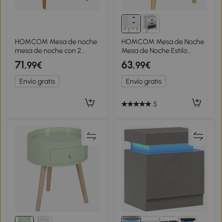
HOMCOM Mesa de noche
HOMCOM Mesa de Noche
mesa de noche con 2
Mesa de Noche Estilo
cajones asas patas de
Escandinavo 2 Cajones
71
63
,99€
,99€
acero para dormitorio
Blanco y Efecto Madera -
salón 40x35x50 cm Blanco
40x35x50,5 cm
Envío gratis
Envío gratis
5