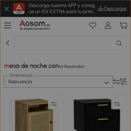
Descarga nuestra APP y consig
Descargar
ue un 10% EXTRA para tu prime
r pedido
mesa de noche con
65 Resultados
Ordenar por
Relevancia