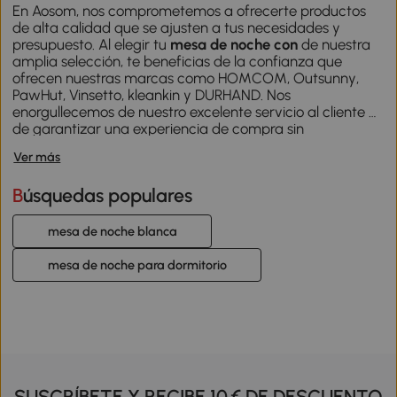
En Aosom, nos comprometemos a ofrecerte productos
de alta calidad que se ajusten a tus necesidades y
presupuesto. Al elegir tu
mesa de noche con
de nuestra
amplia selección, te beneficias de la confianza que
ofrecen nuestras marcas como
HOMCOM
,
Outsunny
,
PawHut
,
Vinsetto
,
kleankin
y
DURHAND
. Nos
enorgullecemos de nuestro excelente servicio al cliente y
de garantizar una experiencia de compra sin
complicaciones. Descubre la
mesa de noche con
Ver más
perfecta para tu hogar y disfruta de la combinación
ideal de estilo, funcionalidad y valor que solo Aosom
Búsquedas populares
puede ofrecerte. Explora nuestra gama hoy mismo y
transforma tu dormitorio.
mesa de noche blanca
mesa de noche para dormitorio
SUSCRÍBETE Y RECIBE 10 € DE DESCUENTO