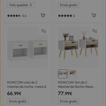
50x39x51 cm Blanco y
Almacenamiento para
Solo quedan
5
Envío gratis
Madera Natural
Salón Dormitorio
45x35x73cm Blanco
4.6
5
HOMCOM Lote de 2
HOMCOM Set de 2
mesitas de noche, mesa de
Mesitas de Noche Mesa
noche con 2 cajones y
Auxiliar Mesillas de Noche
66
77
,99€
,99€
estantes abiertos, estilo
con Cajón y Estante de
moderno, 39x28x41 cm,
Almacenamiento para
Envío gratis
Envío gratis
Blanco
Dormitorio Salón Cama