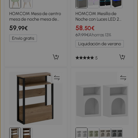
1+
HOMCOM Mesa de centro
HOMCOM Mesilla de
mesa de noche mesa de
Noche con Luces LED 2
noche redonda diseño
Cajones y Control de APP
59
58
,99€
,50€
escandinavo auxiliar de
Mesa de Noche para
67,99€
Ahorras 13%
sofá con cajón patas
Dormitorio Salón 45x35x52
Envío gratis
cónicas inclinadas
cm Gris
Liquidación de verano
5