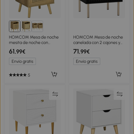
HOMCOM Mesa de noche
HOMCOM Mesa de noche
mesita de noche con
canelada con 2 cajones y
armario puerta cannage y
patas de acero para
61
71
,99€
,99€
nicho diseño vintage
dormitorio sala de estar
39x35x60 cm Madera
Negro
Envío gratis
Envío gratis
Natural
5