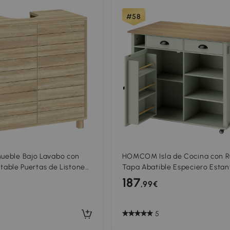
#58
ble Bajo Lavabo con
HOMCOM Isla de Cocina con 
table Puertas de Listones
Tapa Abatible Especiero Estan
por Presión para Lavabo
la Puerta Armario 2 Cajones
187
,99€
l o Pared
117,5x70x91 cm Verde Claro
5