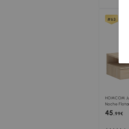
#63
HOMCOM Jue
Noche Flota
en la Pared
45
,99€