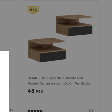
#62
 de
HOMCOM Juego de 2 Mesitas de
rador
Noche Flotantes con Cajón Montado
pecto
en la Pared 35x32x22,5 cm Roble y
48
,99€
Negro
5