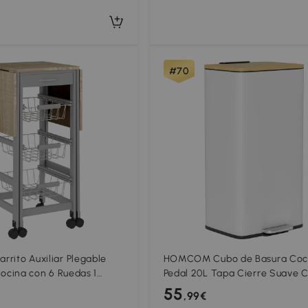
#70
ito Auxiliar Plegable
HOMCOM Cubo de Basura Coc
Cocina con 6 Ruedas 1
Pedal 20L Tapa Cierre Suave 
esta de Metal 97,2x37x77,5
Interior Extraíble 29,5x29,5x5
55
,99€
oble
Blanco y Natural