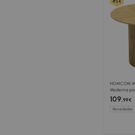
#54
HOMCOM Me
Moderna par
Cocina de 11
109
,99€
Acanalada 
Novedades