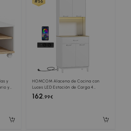
#56
as y
HOMCOM Alacena de Cocina con
rio y
Luces LED Estación de Carga 4
ble
Puertas Cajón Encimera Abierta
162
,99€
71x40x180 cm Blanco