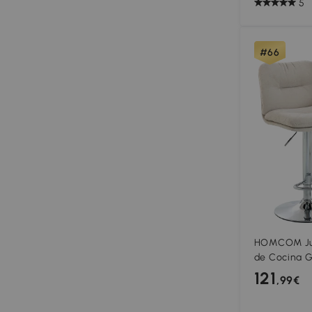
5
#66
HOMCOM Jue
de Cocina G
Lino con Alt
121
,99€
Reposapiés 