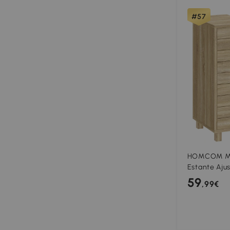
#57
HOMCOM Mue
Estante Ajus
y Apertura 
59
,99€
con Pedesta