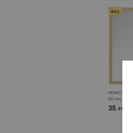
#60
HOMCOM Esp
50 cm, marc
ideal para b
35
,99€