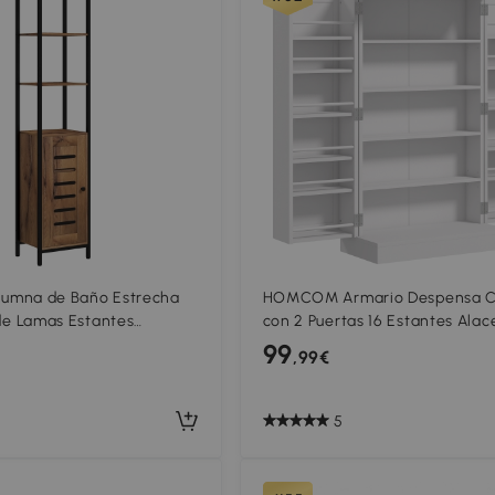
lumna de Baño Estrecha
HOMCOM Armario Despensa C
de Lamas Estantes
con 2 Puertas 16 Estantes Ala
Compartimentos Abiertos
Moderna con Estantes Ajustab
99
,99€
m Marrón Rústico
60x30x104 cm Blanco
8
5