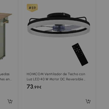
#59
Ruedas
HOMCOM Ventilador de Techo con
tes en
Luz LED 40 W Motor DC Reversible
Mando a Distancia 6 Velocidades 3
73
,99€
Colores Temporizador Negro