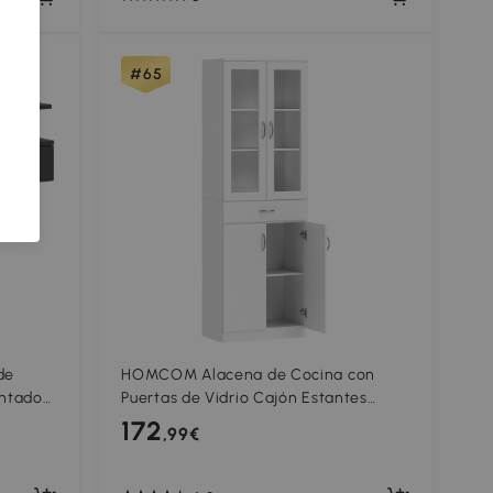
#65
de
HOMCOM Alacena de Cocina con
ontado
Puertas de Vidrio Cajón Estantes
gro
Ajustables para Comedor Salón
172
,99€
60x35x180 cm Blanco