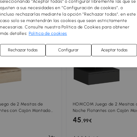
seleccionando "Aceptar todas" o configurar libremente las que se
ajusten a sus necesidades en “Configuración de cookies”, o
incluso rechazarlas mediante la opción "Rechazar todas", en este
caso solo se mantendrán las cookies que sean estrictamente
#64
necesarias. Consulte nuestra Política de Cookies para obtener
más detalles:
Política de cookies
Rechazar todas
Configurar
Aceptar todas
go de 2 Mesitas de
HOMCOM Juego de 2 Mesitas 
ntes con Cajón Montado
Noche Flotantes con Cajón M
 35x32x22,5 cm Roble
en la Pared 35x32x22,5 cm Ne
45
,99€