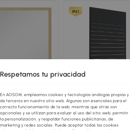
#61
Respetamos tu privacidad
ejo mural cuadrado 50 x
Outsunny Biombo de 6 Paneles
En AOSOM, empleamos cookies y tecnologías análogas propias y
o en madera natural,
HDPE 120x174 cm Biombo Sepa
de terceros en nuestro sitio web. Algunas son esenciales para el
año, salón o dormitorio
de Ambientes con Soporte As
109
,99€
correcto funcionamiento de la web, mientras que otras son
de Vetas de Madera Negro
opcionales y se utilizan para evaluar el uso del sitio web, permitir
Solo quedan
3
la personalización, y respaldar funciones publicitarias, de
marketing y redes sociales. Puede aceptar todas las cookies
5