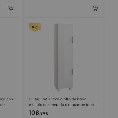
#71
ina con
HOMCOM Armario alto de baño
Cubo
mueble columna de almacenamiento
6,8 cm
2 puertas y estantes ajustables 40 x
108
,99€
30 x 167,5 cm blanco