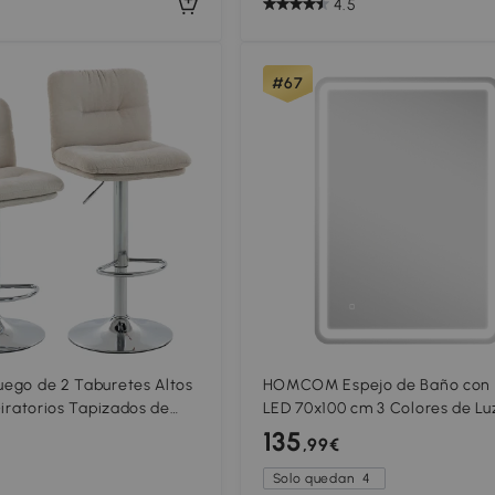
4.5
#67
go de 2 Taburetes Altos
HOMCOM Espejo de Baño con 
iratorios Tapizados de
LED 70x100 cm 3 Colores de Luz
ura Ajustable Respaldo y
Regulable Función Antivaho Fu
135
,99€
Beige
de Memoria IP44
Solo quedan
4