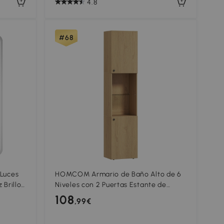
4.8
#68
Luces
HOMCOM Armario de Baño Alto de 6
 Brillo
Niveles con 2 Puertas Estante de
nción
Vidrio Templado Estantes Ajustables
108
,99€
40x31x182 cm Roble