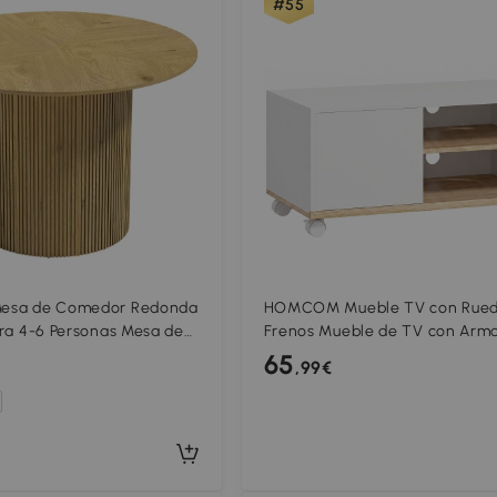
#55
sa de Comedor Redonda
HOMCOM Mueble TV con Rued
a 4-6 Personas Mesa de
Frenos Mueble de TV con Arma
0 cm con Base Cilíndrica
Estante Regulable Blanco y Ro
65
,99€
Roble