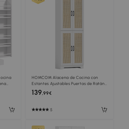
ocina
HOMCOM Alacena de Cocina con
cena
Estantes Ajustables Puertas de Ratán
les
y Sistema Anti-vuelco 60x30x170 cm
139
,99€
Blanco
5