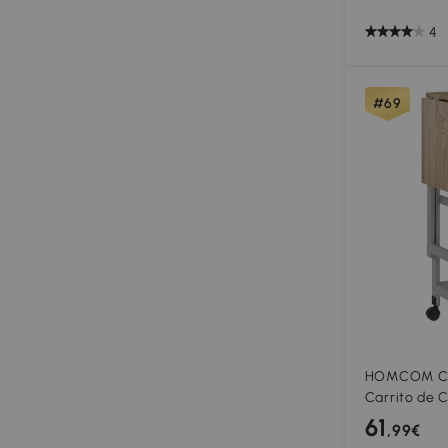
4
#69
HOMCOM Carr
Carrito de 
Cajón y 3 C
61
,99€
cm Gris y R