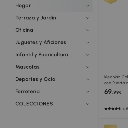
Hogar
Terraza y Jardín
Oficina
Juguetes y Aficiones
Infantil y Puericultura
Mascotas
kleankin Co
Deportes y Ocio
con Puerta 
Ajustables 
69
Ferretería
,99€
37x30x167 c
COLECCIONES
4.