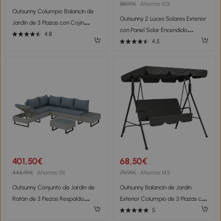
88,99€
Ahorras 10%
Outsunny Columpio Balancín de
Outsunny 2 Luces Solares Exterior
Jardín de 3 Plazas con Cojín
con Panel Solar Encendido
Techo Ajustable y Marco de
4.8
Automático y Marco de Acero
4.5
Acero 172x110x153 cm Rayas
Inoxidable Impermeable IP44
Verde y Blanco
Negro
401,50€
68,50€
445,99€
Ahorras 9%
79,99€
Ahorras 14%
Outsunny Conjunto de Jardín de
Outsunny Balancín de Jardín
Ratán de 3 Piezas Respaldo
Exterior Columpio de 3 Plazas con
Ajustable Incluye Cojines Sofá de
Toldo Ajustable y Marco de Acero
5