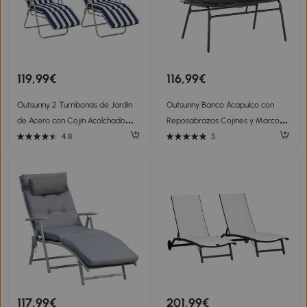
119,99€
116,99€
Outsunny 2 Tumbonas de Jardín
Outsunny Banco Acapulco con
de Acero con Cojín Acolchado
Reposabrazos Cojines y Marco
Respaldo Ajustable y Reposapiés
de Acero Carga 260 kg para
4.8
5
60x75x66-102 cm Azul y Blanco
Balcón Terraza Patio 132x72x83
cm Negro
117,99€
201,99€