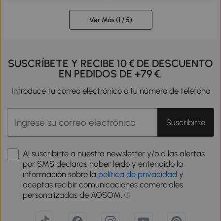
con Termómetro y Ruedas
Encendido/Apagado Automático
Estantes de Madera Picnic
y Altura Ajustable
Ver Más (
1
/ 5)
Acampada al Aire Libre
SUSCRÍBETE Y RECIBE 10 € DE DESCUENTO
EN PEDIDOS DE +79 €.
Introduce tu correo electrónico o tu número de teléfono
Suscribirse
Al suscribirte a nuestra newsletter y/o a las alertas
por SMS declaras haber leído y entendido la
información sobre la
política de privacidad
y
aceptas recibir comunicaciones comerciales
personalizadas de AOSOM.