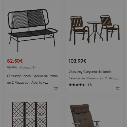
Gris
Negro
82,50€
103,99€
95,99€
Ahorras 14%
Outsunny Conjunto de Jardín
Outsunny Banco Exterior de Ratán
Exterior de 3 Piezas con 2 Sillas
de 2 Plazas con Asiento y
Apilables y Mesa Redonda de
4.8
Respaldo Tejidos de Ratán
Vidrio Templado para Balcón
Estructura de Acero Carga 240 kg
Terraza
Negro