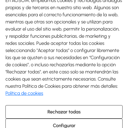
En AOSOM, empleamos cookies y tecnologías análogas
Métodos de Pago
propias y de terceros en nuestro sitio web. Algunas son
esenciales para el correcto funcionamiento de la web,
mientras que otras son opcionales y se utilizan para
evaluar el uso del sitio web, permitir la personalización,
y respaldar funciones publicitarias, de marketing y
Envíos
redes sociales. Puede aceptar todas las cookies
seleccionando "Aceptar todas" o configurar libremente
las que se ajusten a sus necesidades en “Configuración
de cookies”, o incluso rechazarlas mediante la opción
"Rechazar todas", en este caso solo se mantendrán las
Descargar Aosom App
cookies que sean estrictamente necesarias. Consulte
nuestra Política de Cookies para obtener más detalles:
Google Play
Política de cookies
Rechazar todas
931 29 45 12 (L-V de 8:30 a 17:30h)
atencioncliente@aosom.es
Configurar
C/ Roc Gros, nº 15. 08550 Els Hostalets de Balenyà (Barcelona),