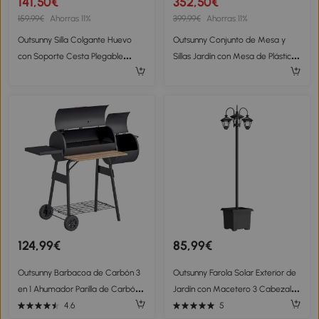
141,50€
352,50€
159,99€
Ahorras 11%
399,99€
Ahorras 11%
Outsunny Silla Colgante Huevo
Outsunny Conjunto de Mesa y
con Soporte Cesta Plegable
Sillas Jardín con Mesa de Plástico
Reposacabezas Cojín Bolsillo
PSPC y 6 Sillas Apilables
Lateral Carga 120 kg Gris Oscuro
Transpirables para Terraza Patio
Gris
124,99€
85,99€
Outsunny Barbacoa de Carbón 3
Outsunny Farola Solar Exterior de
en 1 Ahumador Parilla de Carbón
Jardín con Macetero 3 Cabezales
Barbacoa de BBQ 124x53x104 cm
Impermeable
4.6
5