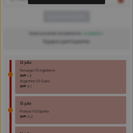
10 julio
Francia VS Marruecos
⚽🥅 2-0
Enviar votos (
0
/ 3)
11 julio
Seleccionando actualmente:
1.º puesto
España VS Bélgica
Equipos participantes
⚽🥅 2-1
12 julio
Noruega VS Inglaterra
⚽🥅 1-2
Argentina VS Suiza
⚽🥅 3-1
15 julio
Francia VS España
⚽🥅 0-2