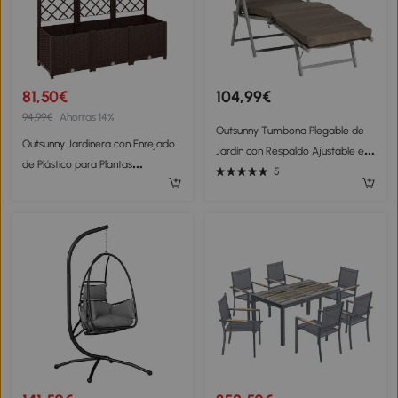
81,50€
104,99€
94,99€
Ahorras 14%
Outsunny Tumbona Plegable de
Outsunny Jardinera con Enrejado
Jardín con Respaldo Ajustable en
de Plástico para Plantas
7 Posiciones Cojín Cuerpo Entero
5
Trepadoras con Drenaje y Amplio
y Cabeza 137x63,5x100,5 cm
Espacio de Cultivo 120x40x135 cm
Marrón
Marrón