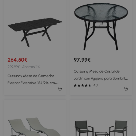
264,50€
97,99€
299,99€
Ahorras 11%
Outsunny Mesa de Cristal de
Outsunny Mesa de Comedor
Jardín con Agujero para Sombrilla
Exterior Extensible 154/214 cm
Mesa para Comer Redonda con
4.7
para 8-10 Personas de Aluminio
Marco de Acero para Exterior
Acero con Tapa Imitación
Terraza Balcón Ø106,5x71 cm
Madera Gris
Negro