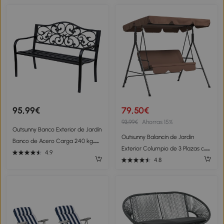
3 Plazas Sofá de 2 Plazas Mesa
para Terraza 172x110x153 cm
Gris
Negro
95,99€
79,50€
93,99€
Ahorras 15%
Outsunny Banco Exterior de Jardín
Outsunny Balancín de Jardín
Banco de Acero Carga 240 kg
Exterior Columpio de 3 Plazas con
para Patio Terraza Balcón
4.9
Toldo Ajustable y Marco de Acero
4.8
127x60x89 cm Negro
para Terraza 172x110x153 cm
Marrón