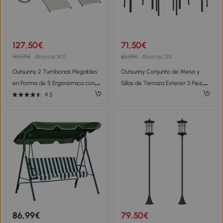
127,50€
71,50€
149,99€
Ahorras 14%
82,99€
Ahorras 13%
Outsunny 2 Tumbonas Plegables
Outsunny Conjunto de Mesa y
en Forma de S Ergonómica con
Sillas de Terraza Exterior 3 Piezas
Marco de Aluminio Texteline para
con 2 Sillas de Textilene Mesa de
4.5
Piscina Patio Jardín Terraza
Vidrio Templado Gris Claro
165x61x63 cm Crema
86,99€
79,50€