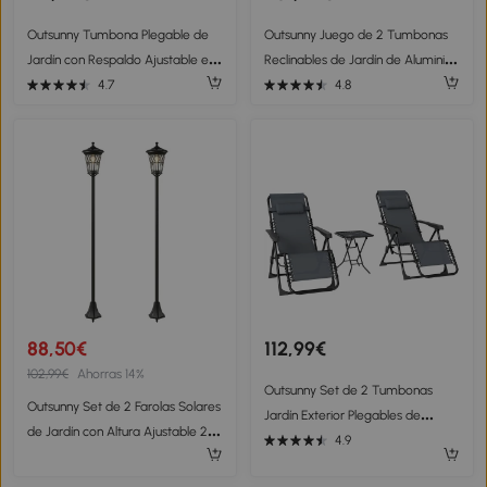
Outsunny Tumbona Plegable de
Outsunny Juego de 2 Tumbonas
Jardín con Respaldo Ajustable en
Reclinables de Jardín de Aluminio
7 Posiciones Cojín Cuerpo Entero
con Respaldo Ajustable y Ruedas
4.7
4.8
y Cabeza 137x63,5x100,5 cm Gris
165x66x102 cm Blanco Mate
88,50€
112,99€
102,99€
Ahorras 14%
Outsunny Set de 2 Tumbonas
Outsunny Set de 2 Farolas Solares
Jardín Exterior Plegables de
de Jardín con Altura Ajustable 2
Gravedad Cero con Mesa Auxiliar
4.9
Modos de Brillo IP44
con Portavasos Reposacabezas
Impermeable para Terraza Patio