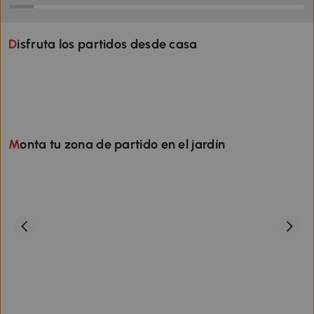
Mesa de Centro y Cojines
de Vidrio Templado Tela
Late
Gris
Textilene Caqui
Term
Disfruta los partidos desde casa
Monta tu zona de partido en el jardín