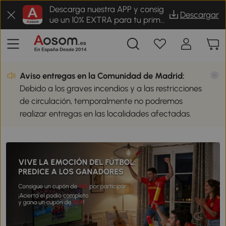
03 julio
Descarga nuestra APP y consig
Descargar
España VS Austria
ue un 10% EXTRA para tu prime
⚽🥅 2-1
r pedido
Portugal VS Croacia
⚽🥅 3-2
Suiza VS Argelia
⚽🥅 2-0
Aviso entregas en la Comunidad de Madrid:
Debido a los graves incendios y a las restricciones
04 julio
de circulación, temporalmente no podremos
Australia VS Egipto
⚽🥅 3-0
realizar entregas en las localidades afectadas.
Argentina VS Islas de Cabo Verde
⚽🥅 2-1
Colombia VS Ghana
⚽🥅 2-0
05 julio
Canadá VS Marruecos
⚽🥅 0-3
Paraguay VS Francia
⚽🥅 0-1