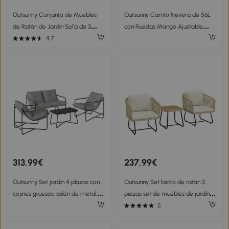
Outsunny Conjunto de Muebles
Outsunny Carrito Nevera de 56L
de Ratán de Jardín Sofá de 3
con Ruedas Mango Ajustable
Plazas Taburete y Mesa de
Abrebotellas Recogetapas
4.7
Centro con Encimera de Cristal
Drenaje y Asa 75x35x120 cm
Negro
Negro
313,99€
237,99€
Outsunny Set jardín 4 plazas con
Outsunny Set bistró de ratán 3
cojines gruesos, salón de metal,
piezas set de muebles de jardín
Gris claro
FSC con 2 sillones, mesa de lamas
5
de madera, cojines gruesos
lavables, estructura de acero