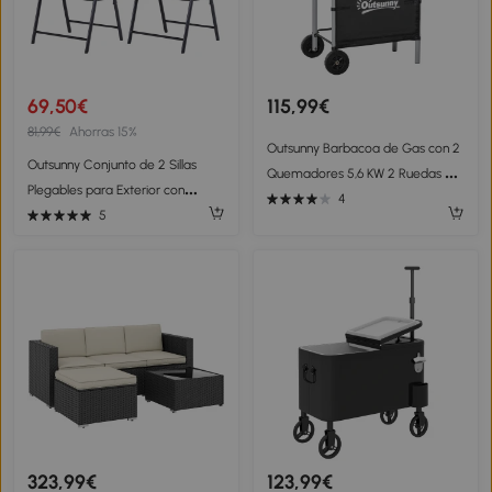
69,50€
115,99€
81,99€
Ahorras 15%
Outsunny Barbacoa de Gas con 2
Outsunny Conjunto de 2 Sillas
Quemadores 5,6 KW 2 Ruedas 2
Plegables para Exterior con
Mesas Laterales y Parrillas de
4
Reposabrazos para Jardín
5
Acero 104x49x99 cm Negro
Terraza Carga 110 kg 58x64x94
cm Negro
323,99€
123,99€