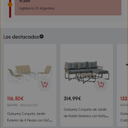
16 julio
Inglaterra VS Argentina
Los destacados⚽️
116,50€
314,99€
132
129,99€
Ahorras 10%
149,9
Outsunny Conjunto de Jardín
Outsunny Conjunto Jardín
Outs
de Ratán Sintético con Sofá
Exterior de 4 Piezas con Sofá
Carb
de Exterior de 4 Módulos y 1
de 2 Plazas 2 Sillones Mesa
Venti