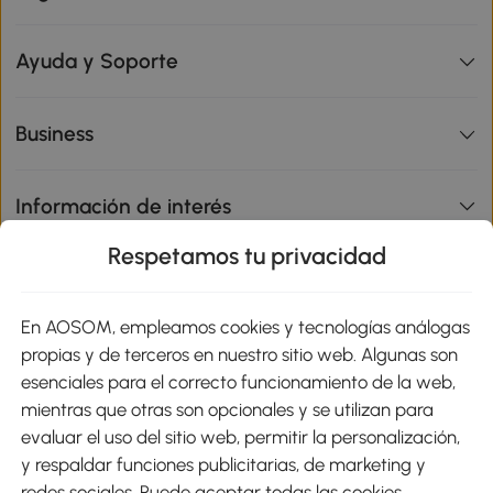
Ayuda y Soporte
Business
Información de interés
Respetamos tu privacidad
sitio
En AOSOM, empleamos cookies y tecnologías análogas
Métodos de Pago
propias y de terceros en nuestro sitio web. Algunas son
esenciales para el correcto funcionamiento de la web,
mientras que otras son opcionales y se utilizan para
evaluar el uso del sitio web, permitir la personalización,
y respaldar funciones publicitarias, de marketing y
Envíos
redes sociales. Puede aceptar todas las cookies