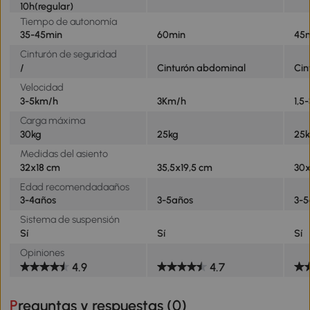
10h(regular)
Tiempo de autonomía
35-45min
60min
45
Cinturón de seguridad
/
Cinturón abdominal
Cin
Velocidad
3-5km/h
3Km/h
1,5
Carga máxima
30kg
25kg
25
Medidas del asiento
32x18 cm
35,5x19,5 cm
30
Edad recomendadaaños
3-4años
3-5años
3-5
Sistema de suspensión
Sí
Sí
Sí
Opiniones
4.9
4.7
Preguntas y respuestas (
0
)