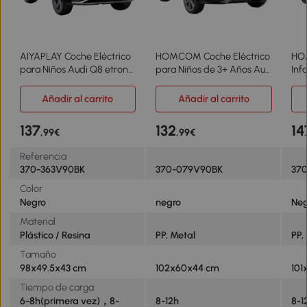
AIYAPLAY Coche Eléctrico
HOMCOM Coche Eléctrico
HO
para Niños Audi Q8 etron
para Niños de 3+ Años Audi
Inf
sportback con Batería 12V
TT Eléctrico Infantil 12V con
Aud
Mando a Distancia Faros
Velocidad 3 km/h Mando a
2 M
Añadir al carrito
Añadir al carrito
Bocina y Música Negro
Distancia 102x60x44 cm
Dis
Luc
137
132
14
,99€
,99€
3km
Referencia
370-363V90BK
370-079V90BK
37
Color
Negro
negro
Ne
Material
Plástico / Resina
PP, Metal
PP,
Tamaño
98x49.5x43 cm
102x60x44 cm
101
Tiempo de carga
6-8h(primera vez)，8-
8-12h
8-1