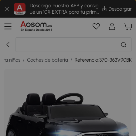
Descarga nuestra APP y consig
Descargar
ue un 10% EXTRA para tu prime
r pedido
para niños
/
Coches de batería
/
Referencia:370-363V90BK