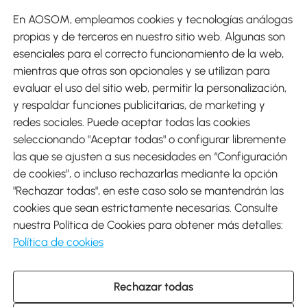
En AOSOM, empleamos cookies y tecnologías análogas
Métodos de Pago
propias y de terceros en nuestro sitio web. Algunas son
esenciales para el correcto funcionamiento de la web,
mientras que otras son opcionales y se utilizan para
evaluar el uso del sitio web, permitir la personalización,
y respaldar funciones publicitarias, de marketing y
Envíos
redes sociales. Puede aceptar todas las cookies
seleccionando "Aceptar todas" o configurar libremente
las que se ajusten a sus necesidades en “Configuración
de cookies”, o incluso rechazarlas mediante la opción
"Rechazar todas", en este caso solo se mantendrán las
Descargar Aosom App
cookies que sean estrictamente necesarias. Consulte
nuestra Política de Cookies para obtener más detalles:
Google Play
Política de cookies
Rechazar todas
931 29 45 12 (L-V de 8:30 a 17:30h)
atencioncliente@aosom.es