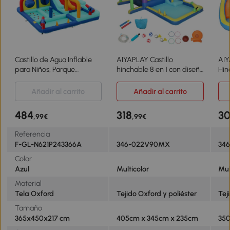
Castillo de Agua Inflable
AIYAPLAY Castillo
AIY
para Niños, Parque
hinchable 8 en 1 con diseño
Hin
Acuático Multifuncional
de tiburón soplador
con
para Exteriores con
tobogán piscina trampolín
Tob
Añadir al carrito
Añadir al carrito
Soplador, Toboganes
para 3–8 años
Esc
Dobles, Pared para Escalar
405x345x235cm Multicolor
Lan
484
318
3
,99€
,99€
y Pistola de Agua,
365x450x217 cm, Azul
Referencia
F-GL-N621P243366A
346-022V90MX
34
Color
Azul
Multicolor
Mul
Material
Tela Oxford
Tejido Oxford y poliéster
Tej
Tamaño
365x450x217 cm
405cm x 345cm x 235cm
35