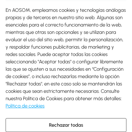
En AOSOM, empleamos cookies y tecnologías análogas
Métodos de Pago
propias y de terceros en nuestro sitio web. Algunas son
esenciales para el correcto funcionamiento de la web,
mientras que otras son opcionales y se utilizan para
evaluar el uso del sitio web, permitir la personalización,
y respaldar funciones publicitarias, de marketing y
Envíos
redes sociales. Puede aceptar todas las cookies
seleccionando "Aceptar todas" o configurar libremente
las que se ajusten a sus necesidades en “Configuración
de cookies”, o incluso rechazarlas mediante la opción
"Rechazar todas", en este caso solo se mantendrán las
Descargar Aosom App
cookies que sean estrictamente necesarias. Consulte
nuestra Política de Cookies para obtener más detalles:
Google Play
Política de cookies
Rechazar todas
931 29 45 12 (L-V de 8:30 a 17:30h)