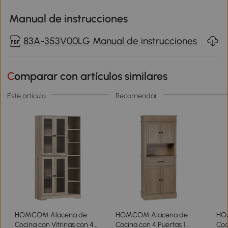
Manual de instrucciones
83A-353V00LG Manual de instrucciones
Comparar con artículos similares
Este artículo
Recomendar
HOMCOM Alacena de
HOMCOM Alacena de
HO
Cocina con Vitrinas con 4
Cocina con 4 Puertas 1
Coc