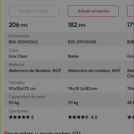
Puertas Cierre Suave y
Cajón y Estante Abierto
Est
Estantes Ajustables,
Mueble Auxiliar para
Co
Añadir al carrito
Añadir al carrito
90x35x172 cm Gris Claro
Microondas 74x39,5x183
78x
cm Roble
Gri
206
182
17
,99€
,99€
Referencia
83A-353V00LG
835-219V00AK
83
Color
Gris Claro
Roble
Gri
Material
Melamina de Madera, MDF
Melamina de madera, MDF
Mel
Ch
Tamaño
90x35x172 cm
74x39.5x183 cm
78x
Capacidad de peso
90 kg
70 kg
48 
Opiniones
5
4.5
Preguntas y respuestas (
0
)