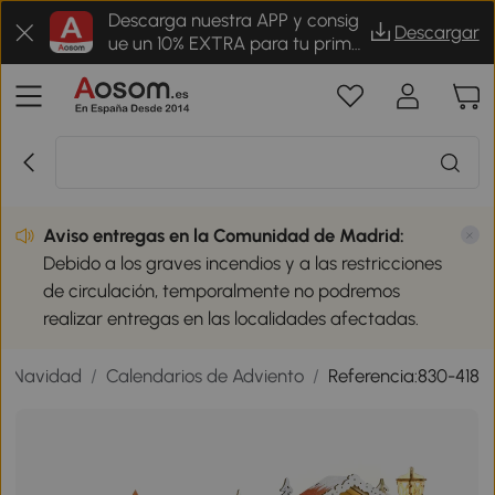
Descarga nuestra APP y consig
Descargar
ue un 10% EXTRA para tu prime
r pedido
Aviso entregas en la Comunidad de Madrid:
Debido a los graves incendios y a las restricciones
de circulación, temporalmente no podremos
realizar entregas en las localidades afectadas.
e Navidad
/
Calendarios de Adviento
/
Referencia:830-418