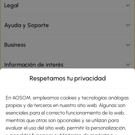
Legal
Ayuda y Soporte
Business
Información de interés
Respetamos tu privacidad
sitio
En AOSOM, empleamos cookies y tecnologías análogas
Métodos de Pago
propias y de terceros en nuestro sitio web. Algunas son
esenciales para el correcto funcionamiento de la web,
mientras que otras son opcionales y se utilizan para
evaluar el uso del sitio web, permitir la personalización,