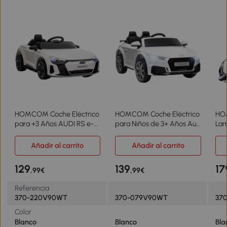
HOMCOM Coche Eléctrico
HOMCOM Coche Eléctrico
HO
para +3 Años AUDI RS e-
para Niños de 3+ Años Audi
Lam
tron GT Coche de Batería
TT Eléctrico 12V con
Niñ
con Mando a Distancia
Velocidad 3 km/h Mando a
Man
Añadir al carrito
Añadir al carrito
103x58x41 cm Blanco
Distancia 102x60x44 cm
MP
Blanco
Bla
129
139
17
,99€
,99€
Referencia
370-220V90WT
370-079V90WT
37
Color
Blanco
Blanco
Bla