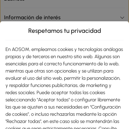
Información de interés
Respetamos tu privacidad
sitio
En AOSOM, empleamos cookies y tecnologías análogas
Métodos de Pago
propias y de terceros en nuestro sitio web. Algunas son
esenciales para el correcto funcionamiento de la web,
mientras que otras son opcionales y se utilizan para
evaluar el uso del sitio web, permitir la personalización,
y respaldar funciones publicitarias, de marketing y
Envíos
redes sociales. Puede aceptar todas las cookies
seleccionando "Aceptar todas" o configurar libremente
las que se ajusten a sus necesidades en “Configuración
de cookies”, o incluso rechazarlas mediante la opción
"Rechazar todas", en este caso solo se mantendrán las
Descargar Aosom App
cookies que sean estrictamente necesarias. Consulte