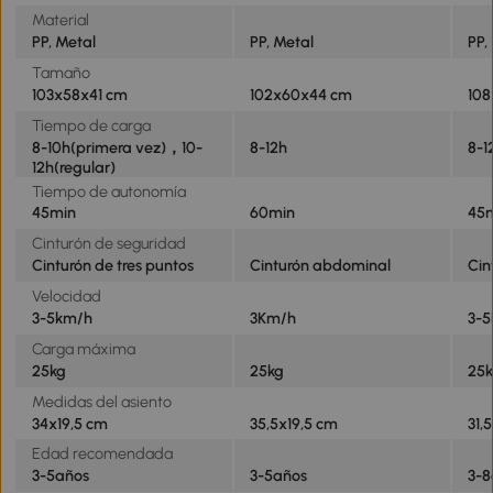
Material
PP, Metal
PP, Metal
PP,
Tamaño
103x58x41 cm
102x60x44 cm
10
Tiempo de carga
8-10h(primera vez)，10-
8-12h
8-1
12h(regular)
Tiempo de autonomía
45min
60min
45
Cinturón de seguridad
Cinturón de tres puntos
Cinturón abdominal
Cin
Velocidad
3-5km/h
3Km/h
3-
Carga máxima
25kg
25kg
25
Medidas del asiento
34x19,5 cm
35,5x19,5 cm
31,
Edad recomendada
3-5años
3-5años
3-8