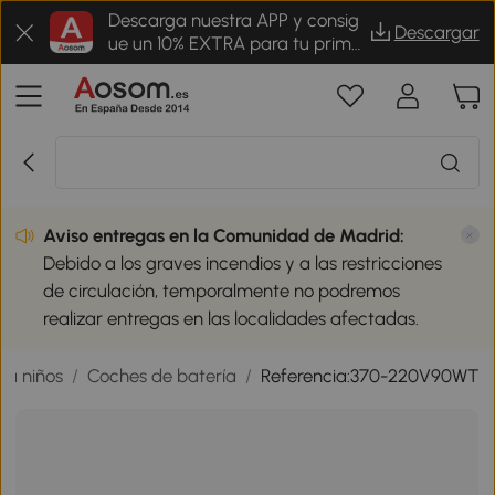
Descarga nuestra APP y consig
Descargar
ue un 10% EXTRA para tu prime
r pedido
Aviso entregas en la Comunidad de Madrid:
Debido a los graves incendios y a las restricciones
de circulación, temporalmente no podremos
realizar entregas en las localidades afectadas.
ra niños
/
Coches de batería
/
Referencia:370-220V90WT