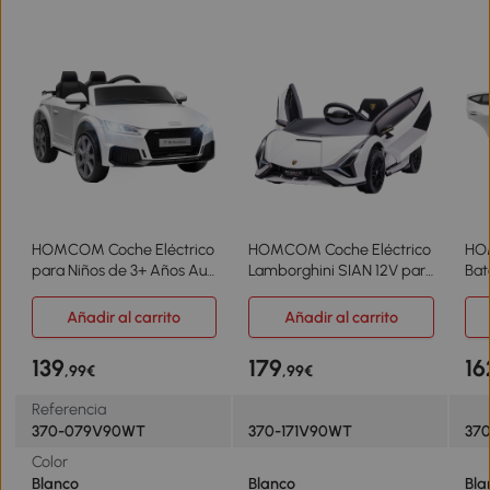
HOMCOM Coche Eléctrico
HOMCOM Coche Eléctrico
HO
para Niños de 3+ Años Audi
Lamborghini SIAN 12V para
Bat
TT Eléctrico 12V con
Niños de +3 Años con
E-t
Velocidad 3 km/h Mando a
Mando a Distancia Música
Dis
Añadir al carrito
Añadir al carrito
Distancia 102x60x44 cm
MP3 USB 108x62x40 cm
Mús
Blanco
Blanco
Bla
139
179
16
,99€
,99€
Referencia
370-079V90WT
370-171V90WT
37
Color
Blanco
Blanco
Bla