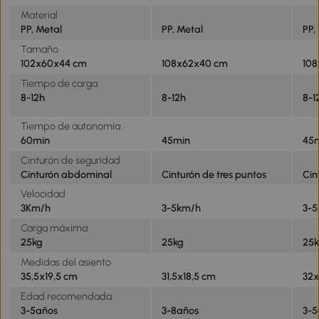
Material
PP, Metal
PP, Metal
PP,
Tamaño
102x60x44 cm
108x62x40 cm
10
Tiempo de carga
8-12h
8-12h
8-1
Tiempo de autonomía
60min
45min
45
Cinturón de seguridad
Cinturón abdominal
Cinturón de tres puntos
Cin
Velocidad
3Km/h
3-5km/h
3-
Carga máxima
25kg
25kg
25
Medidas del asiento
35,5x19,5 cm
31,5x18,5 cm
32x
Edad recomendada
3-5años
3-8años
3-5