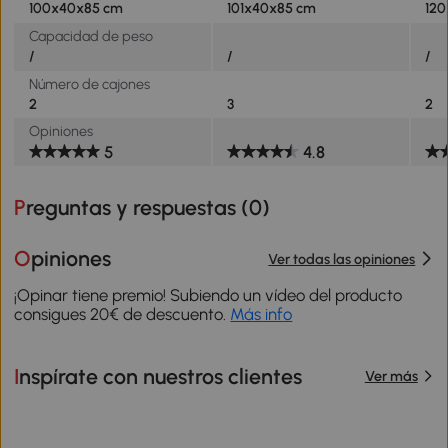
100x40x85 cm
101x40x85 cm
12
Capacidad de peso
/
/
/
Número de cajones
2
3
2
Opiniones
5
4.8
Preguntas y respuestas (
0
)
Opiniones
Ver todas las opiniones
¡Opinar tiene premio! Subiendo un vídeo del producto
consigues 20€ de descuento.
Más info
Inspírate con nuestros clientes
Ver más