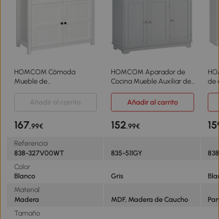
HOMCOM Cómoda
HOMCOM Aparador de
HO
Mueble de
Cocina Mueble Auxiliar de
de 
Almacenamiento 2 puertas
Almacenaje para Comedor
pue
con estante ajustable en
Salón Estilo Moderno
est
Añadir al carrito
Añadir al carrito
altura 2 cajones 100x40x85
Antivuelco 101x40x85 cm
x 7
cm Blanco y aspecto
Gris
167
152
15
,99€
,99€
madera
Referencia
838-327V00WT
835-511GY
83
Color
Blanco
Gris
Bla
Material
Madera
MDF, Madera de Caucho
Pan
Tamaño