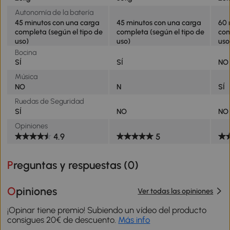
Autonomía de la batería
45 minutos con una carga
45 minutos con una carga
60 
completa (según el tipo de
completa (según el tipo de
com
uso)
uso)
uso
Bocina
SÍ
SÍ
NO
Música
NO
N
SÍ
Ruedas de Seguridad
SÍ
NO
NO
Opiniones
4.9
5
Preguntas y respuestas (
0
)
Opiniones
Ver todas las opiniones
¡Opinar tiene premio! Subiendo un vídeo del producto
consigues 20€ de descuento.
Más info