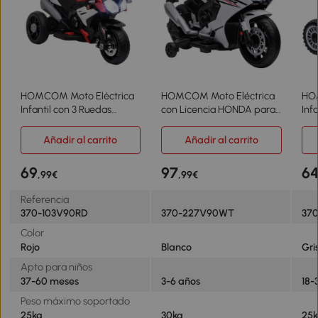
HOMCOM Moto Eléctrica
HOMCOM Moto Eléctrica
HO
Infantil con 3 Ruedas
con Licencia HONDA para
Inf
Trimoto para Niños de +3
3-5 Años con Faros Bocina
CRF
Años con Batería 6V
Música y Ruedas Auxiliares
km/
Añadir al carrito
Añadir al carrito
Recargable Funciones de
90x44x52 cm Blanco
Arr
Música Bocina Faros
Gri
69
97
6
,99€
,99€
86x42x52 cm Negro y Rojo
Referencia
370-103V90RD
370-227V90WT
37
Color
Rojo
Blanco
Gri
Apto para niños
37-60 meses
3-6 años
18-
Peso máximo soportado
25kg
30kg
25