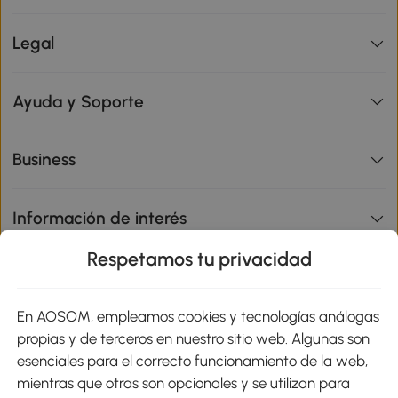
Legal
Ayuda y Soporte
Business
Información de interés
Respetamos tu privacidad
sitio
En AOSOM, empleamos cookies y tecnologías análogas
Métodos de Pago
propias y de terceros en nuestro sitio web. Algunas son
esenciales para el correcto funcionamiento de la web,
mientras que otras son opcionales y se utilizan para