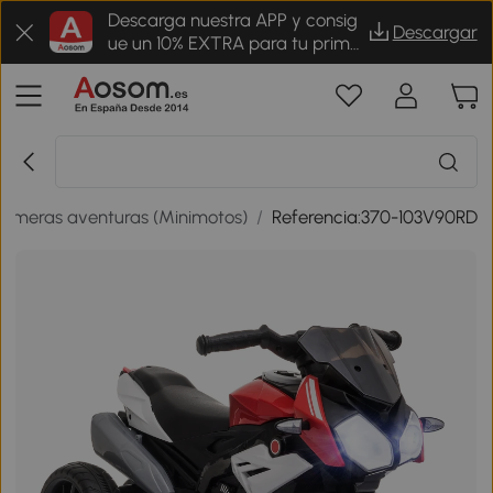
Descarga nuestra APP y consig
Descargar
ue un 10% EXTRA para tu prime
r pedido
Primeras aventuras (Minimotos)
/
Referencia:370-103V90RD