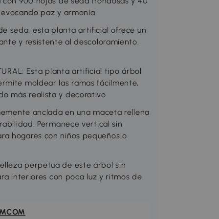
a con 900 hojas de seda frondosas y 40
al, evocando paz y armonía
seda, esta planta artificial ofrece un
ante y resistente al descoloramiento,
: Esta planta artificial tipo árbol
ermite moldear las ramas fácilmente,
o más realista y decorativo
irmemente anclada en una maceta rellena
rabilidad. Permanece vertical sin
ara hogares con niños pequeños o
lleza perpetua de este árbol sin
ra interiores con poca luz y ritmos de
OMCOM