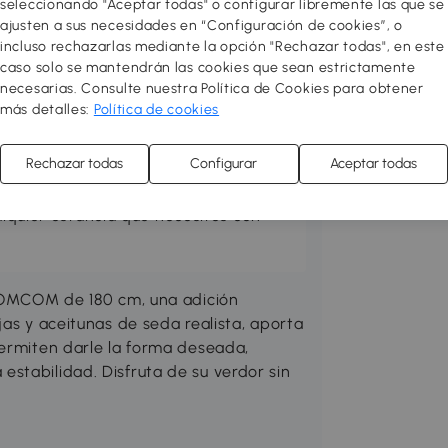
seleccionando "Aceptar todas" o configurar libremente las que se
ajusten a sus necesidades en “Configuración de cookies”, o
incluso rechazarlas mediante la opción "Rechazar todas", en este
caso solo se mantendrán las cookies que sean estrictamente
necesarias. Consulte nuestra Política de Cookies para obtener
 acogedor y funcional! Redecora o
más detalles:
Política de cookies
res con muebles de diseño al mejor
ión entre varios estilos para sentirte
Rechazar todas
Configurar
Aceptar todas
 toque a tu hogar! Puedes hacer tu
o almacenamiento, mejorar el salón,
ualquier estancia que necesites con
 HOMCOM de 180 cm, una adición
jas y aceitunas de seda realista, aporta
permiten darle la forma deseada,
stabilidad. Disfruta de su verdor sin