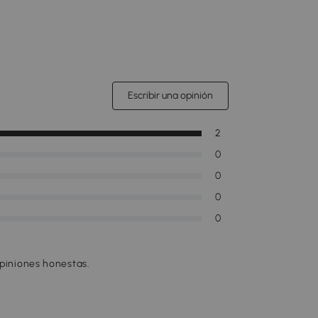
Escribir una opinión
2
0
0
0
0
opiniones honestas.