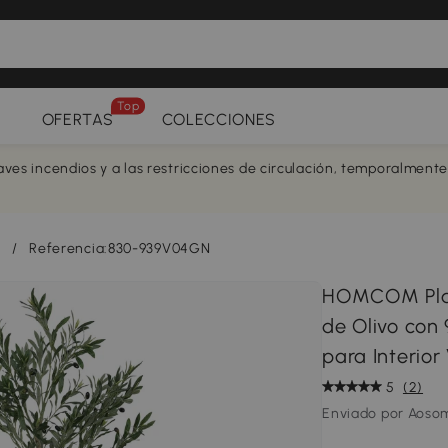
Top
OFERTAS
COLECCIONES
aves incendios y a las restricciones de circulación, temporalment
/
Referencia:830-939V04GN
HOMCOM Plant
de Olivo con
para Interior
5
(2)
Enviado por Aoso