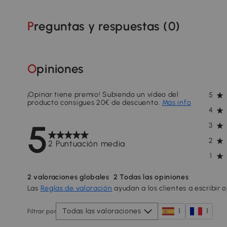
Preguntas y respuestas (
0
)
Opiniones
¡Opinar tiene premio! Subiendo un vídeo del
5
producto consigues 20€ de descuento.
Más info
4
5
3
2
2 Puntuación media
1
2
valoraciones globales
2
Todas las opiniones
Las
Reglas de valoración
ayudan a los clientes a escribir 
Todas las valoraciones
1
1
Filtrar por