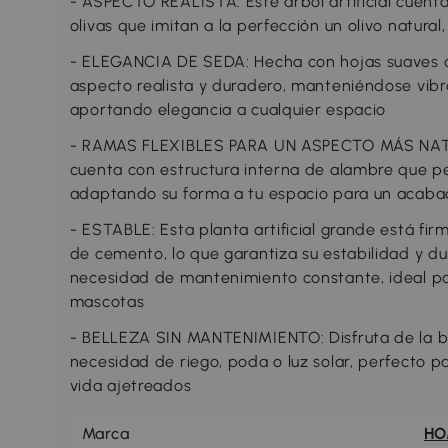
- ASPECTO REALISTA: Este árbol artificial cuent
olivas que imitan a la perfección un olivo natur
- ELEGANCIA DE SEDA: Hecha con hojas suaves de 
aspecto realista y duradero, manteniéndose vibr
aportando elegancia a cualquier espacio
- RAMAS FLEXIBLES PARA UN ASPECTO MÁS NATURAL
cuenta con estructura interna de alambre que p
adaptando su forma a tu espacio para un acabad
- ESTABLE: Esta planta artificial grande está f
de cemento, lo que garantiza su estabilidad y du
necesidad de mantenimiento constante, ideal p
mascotas
- BELLEZA SIN MANTENIMIENTO: Disfruta de la be
necesidad de riego, poda o luz solar, perfecto pa
vida ajetreados
Marca
H