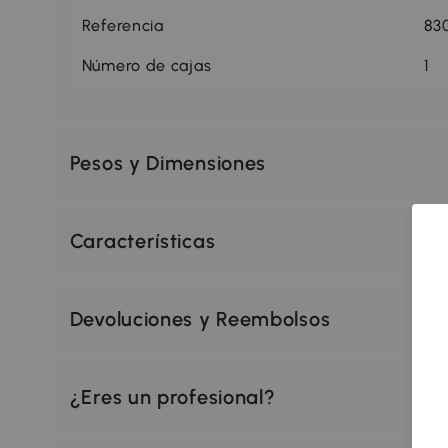
Referencia
83
Número de cajas
1
Pesos y Dimensiones
Características
Devoluciones y Reembolsos
¿Eres un profesional?