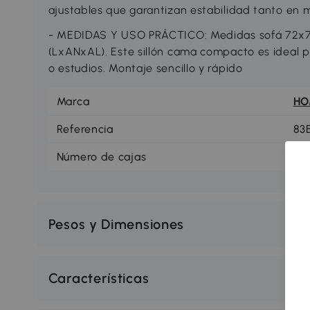
ajustables que garantizan estabilidad tanto e
- MEDIDAS Y USO PRÁCTICO: Medidas sofá 72x
(LxANxAL). Este sillón cama compacto es ideal
o estudios. Montaje sencillo y rápido
Marca
H
Referencia
83
Número de cajas
1
Pesos y Dimensiones
Características