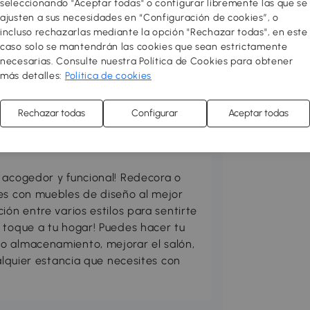
seleccionando "Aceptar todas" o configurar libremente las que se
ajusten a sus necesidades en “Configuración de cookies”, o
incluso rechazarlas mediante la opción "Rechazar todas", en este
caso solo se mantendrán las cookies que sean estrictamente
necesarias. Consulte nuestra Política de Cookies para obtener
más detalles:
Política de cookies
Rechazar todas
Configurar
Aceptar todas
 acogedor y funcional! Redecora o
res con muebles de diseño al mejor
ión entre varios estilos para sentirte
 toque a tu hogar! Puedes hacer tu
o almacenamiento, mejorar el salón,
ualquier estancia que necesites con