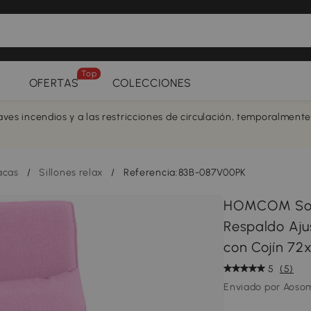
Top
OFERTAS
COLECCIONES
aves incendios y a las restricciones de circulación, temporalment
acas
/
Sillones relax
/
Referencia:83B-087V00PK
HOMCOM Sofá
Respaldo Aju
con Cojín 72
5
(5)
Enviado por Aoso