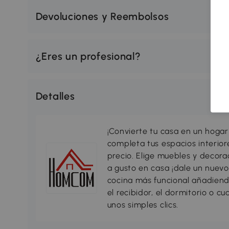
Devoluciones y Reembolsos
¿Eres un profesional?
Detalles
¡Convierte tu casa en un hogar
completa tus espacios interio
precio. Elige muebles y decorac
a gusto en casa ¡dale un nuevo
cocina más funcional añadiend
el recibidor, el dormitorio o c
unos simples clics.