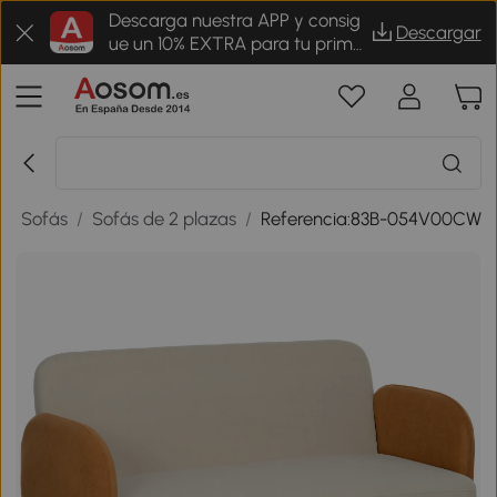
Descarga nuestra APP y consig
Descargar
ue un 10% EXTRA para tu prime
r pedido
/
Sofás
/
Sofás de 2 plazas
/
Referencia:83B-054V00CW