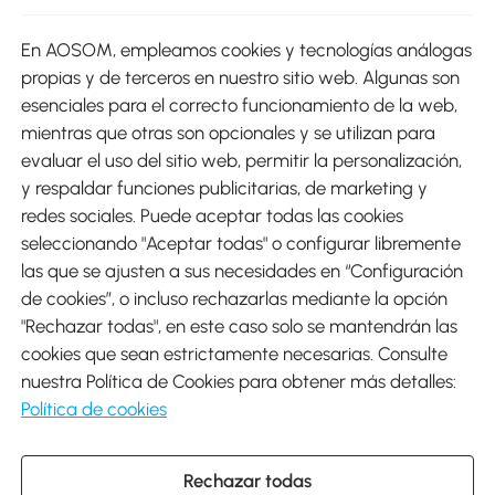
sitio
En AOSOM, empleamos cookies y tecnologías análogas
Métodos de Pago
propias y de terceros en nuestro sitio web. Algunas son
esenciales para el correcto funcionamiento de la web,
mientras que otras son opcionales y se utilizan para
evaluar el uso del sitio web, permitir la personalización,
y respaldar funciones publicitarias, de marketing y
Envíos
redes sociales. Puede aceptar todas las cookies
seleccionando "Aceptar todas" o configurar libremente
las que se ajusten a sus necesidades en “Configuración
de cookies”, o incluso rechazarlas mediante la opción
"Rechazar todas", en este caso solo se mantendrán las
Descargar Aosom App
cookies que sean estrictamente necesarias. Consulte
nuestra Política de Cookies para obtener más detalles:
Google Play
Política de cookies
Rechazar todas
931 29 45 12 (L-V de 8:30 a 17:30h)