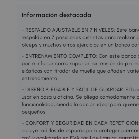
Información destacada
- RESPALDO AJUSTABLE EN 7 NIVELES: Este banco
respaldo en 7 posiciones distintas para realizar 
bíceps y muchos otros ejercicios en un banco co
- ENTRENAMIENTO COMPLETO: Con este banco de
parte inferior como superior: extensión de pier
elásticas con tirador de muelle que añaden varie
entrenamiento
- DISEÑO PLEGABLE Y FÁCIL DE GUARDAR: El ban
usar en casa u oficina. Se pliega cómodamente p
funcionalidad, siendo la opción ideal para quie
pequeños
- CONFORT Y SEGURIDAD EN CADA REPETICIÓN: E
incluye rodillos de espuma para proteger pierna
cm) y acolchado en EVA fácil de limpiar, garan