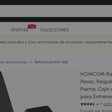
Top
OFERTAS
COLECCIONES
aves incendios y a las restricciones de circulación, temporalment
 de abdominales
/
Referencia:A91-062
HOMCOM Banc
Pesas, Respal
Pierna, Cojín
para Entrena
4.7
(217)
Enviado por Aoso