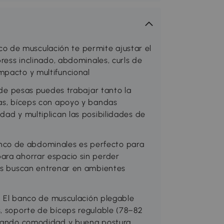
 de musculación te permite ajustar el
press inclinado, abdominales, curls de
mpacto y multifuncional
 pesas puedes trabajar tanto la
nas, bíceps con apoyo y bandas
dad y multiplican las posibilidades de
co de abdominales es perfecto para
ara ahorrar espacio sin perder
nes buscan entrenar en ambientes
l banco de musculación plegable
s, soporte de bíceps regulable (78–82
tizando comodidad y buena postura