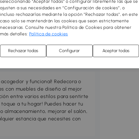
seleccionando "Aceptar todas" o configurar libremente las que se
ajusten a sus necesidades en “Configuración de cookies”, o
incluso rechazarlas mediante la opción "Rechazar todas", en este
caso solo se mantendrán las cookies que sean estrictamente
necesarias. Consulte nuestra Política de Cookies para obtener
más detalles:
Política de cookies
Rechazar todas
Configurar
Aceptar todas
 acogedor y funcional! Redecora o
res con muebles de diseño al mejor
ión entre varios estilos para sentirte
 toque a tu hogar! Puedes hacer tu
o almacenamiento, mejorar el salón,
ualquier estancia que necesites con