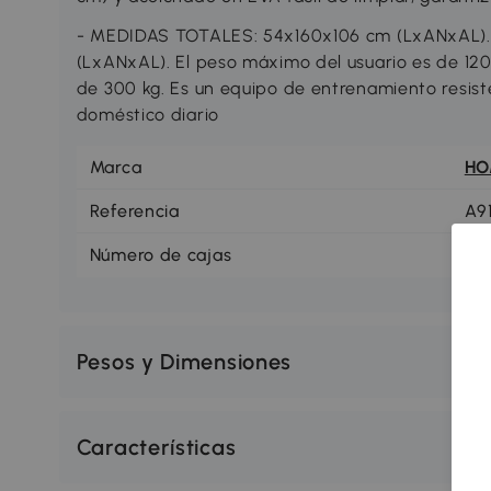
- MEDIDAS TOTALES: 54x160x106 cm (LxANxAL).
(LxANxAL). El peso máximo del usuario es de 120 
de 300 kg. Es un equipo de entrenamiento resis
doméstico diario
Marca
H
Referencia
A9
Número de cajas
1
Pesos y Dimensiones
Características