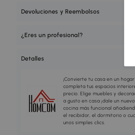
Devoluciones y Reembolsos
¿Eres un profesional?
Detalles
¡Convierte tu casa en un hogar
completa tus espacios interio
precio. Elige muebles y decorac
a gusto en casa ¡dale un nuevo
cocina más funcional añadiend
el recibidor, el dormitorio o c
unos simples clics.