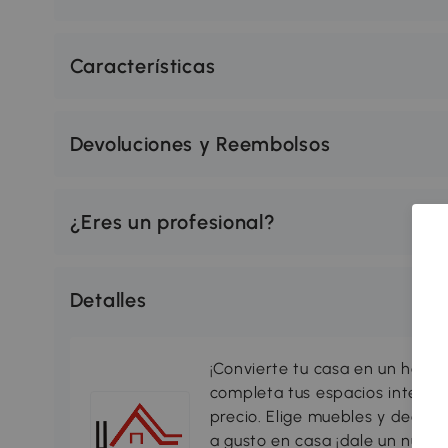
Características
Devoluciones y Reembolsos
¿Eres un profesional?
Detalles
¡Convierte tu casa en un hogar
completa tus espacios interio
precio. Elige muebles y decorac
a gusto en casa ¡dale un nuevo