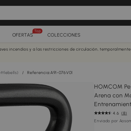
Top
OFERTAS
COLECCIONES
aves incendios y a las restricciones de circulación, temporalment
ttlebells)
/
Referencia:A91-076V01
HOMCOM Pesa 
Arena con Ma
Entrenamien
4.6
(8)
Enviado por Aoso