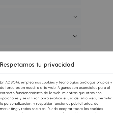
Respetamos tu privacidad
En AOSOM, empleamos cookies y tecnologías análogas propias y
de terceros en nuestro sitio web. Algunas son esenciales para el
 acogedor y funcional! Redecora o
correcto funcionamiento de la web, mientras que otras son
opcionales y se utilizan para evaluar el uso del sitio web, permitir
res con muebles de diseño al mejor
la personalización, y respaldar funciones publicitarias, de
ión entre varios estilos para sentirte
marketing y redes sociales. Puede aceptar todas las cookies
 toque a tu hogar! Puedes hacer tu