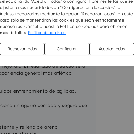
seleccionando "Aceptar todas" o configurar libremente las que se
o almacenamiento, mejorar el salón,
ajusten a sus necesidades en “Configuración de cookies”, o
ualquier estancia que necesites con
incluso rechazarlas mediante la opción "Rechazar todas", en este
caso solo se mantendrán las cookies que sean estrictamente
necesarias. Consulte nuestra Política de Cookies para obtener
más detalles:
Política de cookies
 esta kettlebell de HOMCOM de 10 kg. Al
usas, tus antebrazos estarán
Rechazar todas
Configurar
Aceptar todas
te superior de los brazos y los
la pérdida de grasa. A la vez, tus
mejorará. El resultado de su uso será
pariencia general más atlética.
cluidos entrenamiento de agilidad,
rciona un agarre cómodo y seguro que
istente y relleno de arena