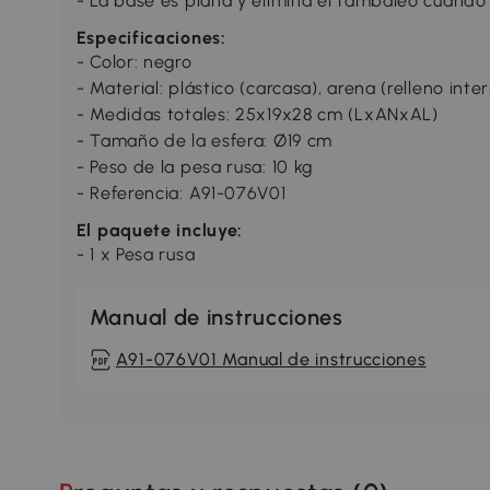
- La base es plana y elimina el tambaleo cuando 
Especificaciones:
- Color: negro
- Material: plástico (carcasa), arena (relleno inte
- Medidas totales: 25x19x28 cm (LxANxAL)
- Tamaño de la esfera: Ø19 cm
- Peso de la pesa rusa: 10 kg
- Referencia: A91-076V01
El paquete incluye:
- 1 x Pesa rusa
Manual de instrucciones
A91-076V01 Manual de instrucciones