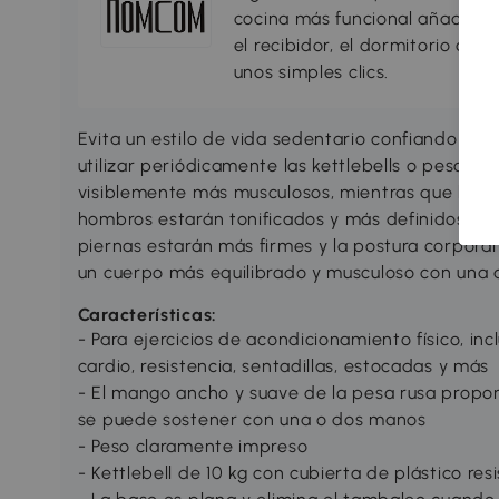
cocina más funcional añadiend
el recibidor, el dormitorio o c
unos simples clics.
Evita un estilo de vida sedentario confiando en
utilizar periódicamente las kettlebells o pesas r
visiblemente más musculosos, mientras que la par
hombros estarán tonificados y más definidos por 
piernas estarán más firmes y la postura corporal 
un cuerpo más equilibrado y musculoso con una a
Características:
- Para ejercicios de acondicionamiento físico, in
cardio, resistencia, sentadillas, estocadas y más
- El mango ancho y suave de la pesa rusa propo
se puede sostener con una o dos manos
- Peso claramente impreso
- Kettlebell de 10 kg con cubierta de plástico res