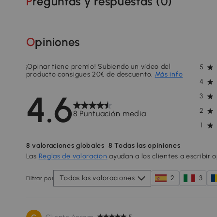
Preguntas y respuestas (
0
)
Opiniones
¡Opinar tiene premio! Subiendo un vídeo del
5
producto consigues 20€ de descuento.
Más info
4
4.6
3
2
8 Puntuación media
1
8
valoraciones globales
8
Todas las opiniones
Las
Reglas de valoración
ayudan a los clientes a escribir 
Todas las valoraciones
2
3
Filtrar por