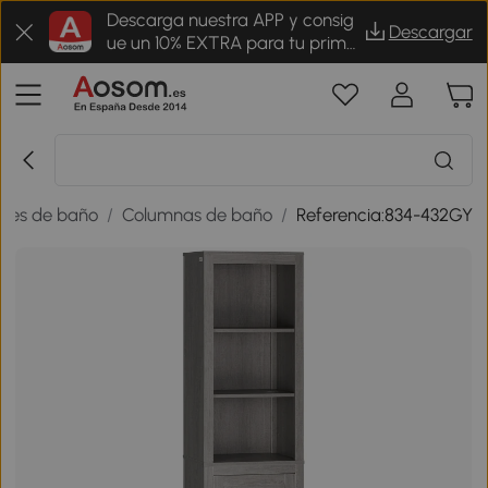
Descarga nuestra APP y consig
Descargar
ue un 10% EXTRA para tu prime
r pedido
les de baño
/
Columnas de baño
/
Referencia:834-432GY