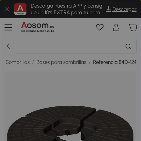
Descarga nuestra APP y consig
Descargar
ue un 10% EXTRA para tu prime
r pedido
 y Sombrillas
/
Bases para sombrillas
/
Referencia:84D-124