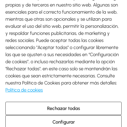
Métodos de Pago
propias y de terceros en nuestro sitio web. Algunas son
esenciales para el correcto funcionamiento de la web,
mientras que otras son opcionales y se utilizan para
evaluar el uso del sitio web, permitir la personalización,
y respaldar funciones publicitarias, de marketing y
Envíos
redes sociales. Puede aceptar todas las cookies
seleccionando "Aceptar todas" o configurar libremente
las que se ajusten a sus necesidades en “Configuración
de cookies”, o incluso rechazarlas mediante la opción
"Rechazar todas", en este caso solo se mantendrán las
Descargar Aosom App
cookies que sean estrictamente necesarias. Consulte
nuestra Política de Cookies para obtener más detalles:
Google Play
Política de cookies
Rechazar todas
931 29 45 12 (L-V de 8:30 a 17:30h)
atencioncliente@aosom.es
Configurar
C/ Roc Gros, nº 15. 08550 Els Hostalets de Balenyà (Barcelona),