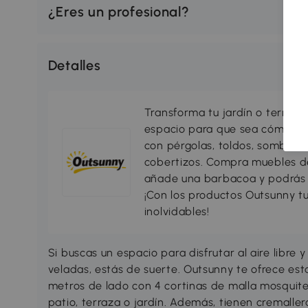
¿Eres un profesional?
Detalles
Transforma tu jardín o terraza 
espacio para que sea cómodo, 
con pérgolas, toldos, sombrillas
cobertizos. Compra muebles d
añade una barbacoa y podrás di
¡Con los productos Outsunny tu
inolvidables!
Si buscas un espacio para disfrutar al aire libre 
veladas, estás de suerte. Outsunny te ofrece est
metros de lado con 4 cortinas de malla mosquite
patio, terraza o jardín. Además, tienen cremallera