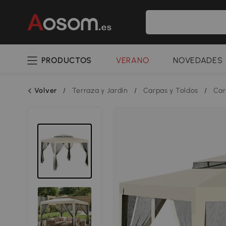
PRODUCTOS
VERANO
NOVEDADES
Volver
/
Terraza y Jardín
/
Carpas y Toldos
/
Car