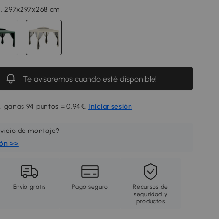
e, 297x297x268 cm
¡Te avisaremos cuando esté disponible!
, ganas 94 puntos = 0,94€.
Iniciar sesión
rvicio de montaje?
ión >>
Envío gratis
Pago seguro
Recursos de
seguridad y
productos