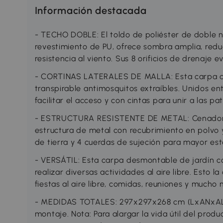
Información destacada
- TECHO DOBLE: El toldo de poliéster de doble ni
revestimiento de PU, ofrece sombra amplia, reduc
resistencia al viento. Sus 8 orificios de drenaje 
- CORTINAS LATERALES DE MALLA: Esta carpa de
transpirable antimosquitos extraíbles. Unidos en
facilitar el acceso y con cintas para unir a las pa
- ESTRUCTURA RESISTENTE DE METAL: Cenador 
estructura de metal con recubrimiento en polvo y
de tierra y 4 cuerdas de sujeción para mayor estab
- VERSÁTIL: Esta carpa desmontable de jardín c
realizar diversas actividades al aire libre. Esto l
fiestas al aire libre, comidas, reuniones y mucho
- MEDIDAS TOTALES: 297x297x268 cm (LxANxAL). 
montaje. Nota: Para alargar la vida útil del produ