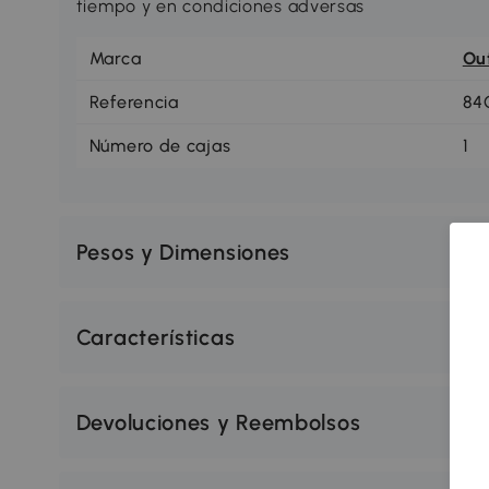
tiempo y en condiciones adversas
Marca
Ou
Referencia
84
Número de cajas
1
Pesos y Dimensiones
Características
Devoluciones y Reembolsos