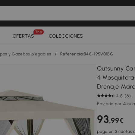
Top
OFERTAS
COLECCIONES
pas y Gazebos plegables
/
Referencia:84C-195V01BG
Outsunny Ca
4 Mosquiteras
Drenaje Marc
4.8
(6)
Enviado por Aoso
93
,99€
paga en 3 cuotas d