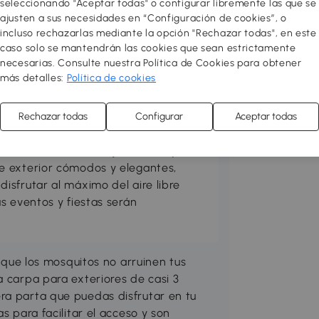
seleccionando "Aceptar todas" o configurar libremente las que se
ajusten a sus necesidades en “Configuración de cookies”, o
incluso rechazarlas mediante la opción "Rechazar todas", en este
caso solo se mantendrán las cookies que sean estrictamente
necesarias. Consulte nuestra Política de Cookies para obtener
más detalles:
Política de cookies
en tu zona favorita. Prepara el
Rechazar todas
Configurar
Aceptar todas
práctico y acogedor. Puedes hacerlo
, suelos de exterior, jardineras y
e exterior cómodos y elegantes,
sfrutar al máximo del aire libre
s eventos y fiestas serán
y que los mosquitos no arruinen tus
a carpa para exteriores de casi 3
ra parta que puedas disfrutar en tu
s para facilitar el acceso y son