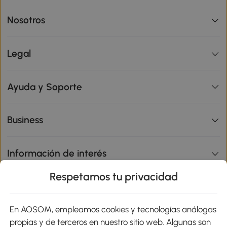
Nosotros
Legal
Ayuda y Soporte
Business
Información de interés
Respetamos tu privacidad
sitio
En AOSOM, empleamos cookies y tecnologías análogas
Métodos de Pago
propias y de terceros en nuestro sitio web. Algunas son