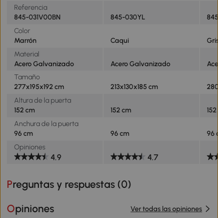
Referencia
845-031V00BN
845-030YL
84
Color
Marrón
Caqui
Gri
Material
Acero Galvanizado
Acero Galvanizado
Ace
Tamaño
277x195x192 cm
213x130x185 cm
280
Altura de la puerta
152 cm
152 cm
152
Anchura de la puerta
96 cm
96 cm
96
Opiniones
4.9
4.7
Preguntas y respuestas (
0
)
Opiniones
Ver todas las opiniones