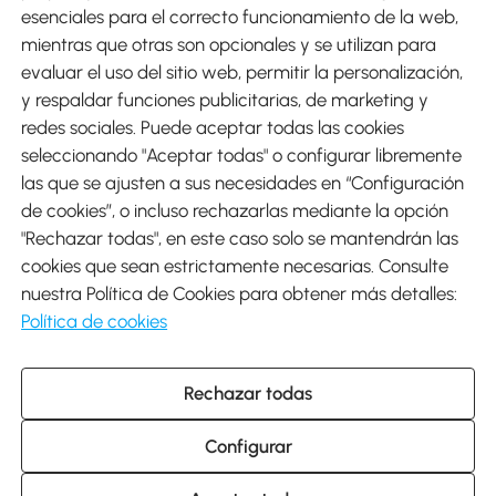
esenciales para el correcto funcionamiento de la web,
mientras que otras son opcionales y se utilizan para
evaluar el uso del sitio web, permitir la personalización,
y respaldar funciones publicitarias, de marketing y
Envíos
redes sociales. Puede aceptar todas las cookies
seleccionando "Aceptar todas" o configurar libremente
las que se ajusten a sus necesidades en “Configuración
de cookies”, o incluso rechazarlas mediante la opción
"Rechazar todas", en este caso solo se mantendrán las
Descargar Aosom App
cookies que sean estrictamente necesarias. Consulte
nuestra Política de Cookies para obtener más detalles:
Google Play
Política de cookies
Rechazar todas
931 29 45 12 (L-V de 8:30 a 17:30h)
atencioncliente@aosom.es
Configurar
C/ Roc Gros, nº 15. 08550 Els Hostalets de Balenyà (Barcelona),
España
© 2014-2026 SPANISH AOSOM, S.L (NIF: B66295775) Todos los