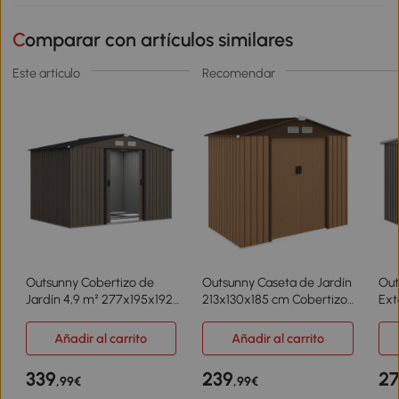
Comparar con artículos similares
Este artículo
Recomendar
Outsunny Cobertizo de
Outsunny Caseta de Jardín
Out
Jardín 4,9 m² 277x195x192
213x130x185 cm Cobertizo
Ext
cm con 2 Puertas
Metálico de Exterior para
280
Corredizas Techo Inclinado
Almacenamiento de
de 
Añadir al carrito
Añadir al carrito
y 4 Ventanas Marrón
Herramientas Caqui
Cor
Gri
339
239
27
,99€
,99€