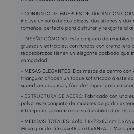
- CONJUNTO DE MUEBLES DE JARDÍN CON COJINES:
incluye un sofá de dos plazas, dos sillones y do
tamaños, perfecto para disfrutar y relajarte al air
- DISEÑO CÓMODO: Este conjunto de muebles de 
gruesos y extraíbles, con fundas con cremallera p
reposabrazos tienen un elegante acabado que i
comodidad
- MESAS ELEGANTES: Dos mesas de centro con e
triangular añaden un toque sofisticado a este c
superficie práctica y fácil de limpiar para coloca
- ESTRUCTURA DE ACERO: Fabricado con una est
polvo, este conjunto de muebles de jardín exterio
intemperie, garantizando su durabilidad en espa
- MEDIDAS TOTALES: Sofá: 118x72x80 cm (LxANxA
Mesa grande: 55x55x48 cm (LxANxAL). Mesa pe