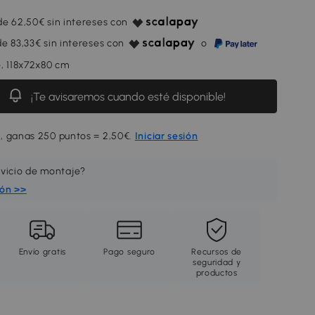
de 62,50€ sin intereses con
e 83,33€ sin intereses con
o
, 118x72x80 cm
¡Te avisaremos cuando esté disponible!
, ganas 250 puntos = 2,50€.
Iniciar sesión
rvicio de montaje?
ión >>
Envío gratis
Pago seguro
Recursos de
seguridad y
productos