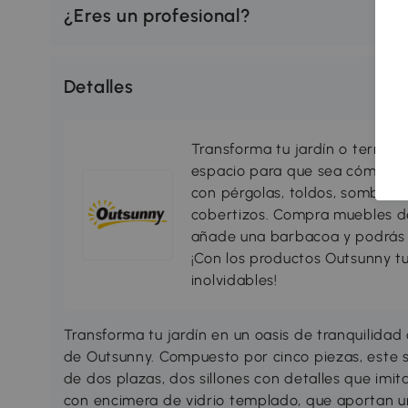
¿Eres un profesional?
Detalles
Transforma tu jardín o terraza 
espacio para que sea cómodo, 
con pérgolas, toldos, sombrillas
cobertizos. Compra muebles d
añade una barbacoa y podrás di
¡Con los productos Outsunny tu
inolvidables!
Transforma tu jardín en un oasis de tranquilidad
de Outsunny. Compuesto por cinco piezas, este s
de dos plazas, dos sillones con detalles que imi
con encimera de vidrio templado, que aportan u