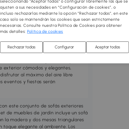
seleccionando "Aceptar todas" o configurar libremente las que se
ajusten a sus necesidades en “Configuración de cookies”, o
incluso rechazarlas mediante la opción "Rechazar todas", en este
caso solo se mantendrán las cookies que sean estrictamente
necesarias. Consulte nuestra Política de Cookies para obtener
más detalles:
Política de cookies
en tu zona favorita. Prepara el
Rechazar todas
Configurar
Aceptar todas
práctico y acogedor. Puedes hacerlo
, suelos de exterior, jardineras y
e exterior cómodos y elegantes,
sfrutar al máximo del aire libre
s eventos y fiestas serán
 con este conjunto de sofás exteriores
et de muebles de jardín incluye un sofá
tan la madera y dos mesas triangulares
n toque elegante al ambiente. Los