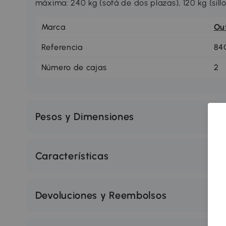
máxima: 240 kg (sofá de dos plazas), 120 kg (sil
Marca
Ou
Referencia
84
Número de cajas
2
Pesos y Dimensiones
Características
Devoluciones y Reembolsos