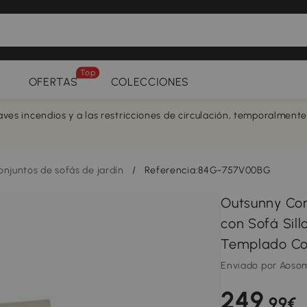
Top
OFERTAS
COLECCIONES
aves incendios y a las restricciones de circulación, temporalment
onjuntos de sofás de jardín
/
Referencia:84G-757V00BG
Outsunny Con
con Sofá Sill
Templado Coj
Enviado por Aoso
249
,99€