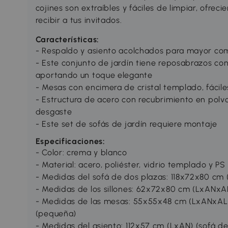
cojines son extraíbles y fáciles de limpiar, ofrec
recibir a tus invitados.
Características:
- Respaldo y asiento acolchados para mayor c
- Este conjunto de jardín tiene reposabrazos co
aportando un toque elegante
- Mesas con encimera de cristal templado, fácile
- Estructura de acero con recubrimiento en polvo,
desgaste
- Este set de sofás de jardín requiere montaje
Especificaciones:
- Color: crema y blanco
- Material: acero, poliéster, vidrio templado y PS
- Medidas del sofá de dos plazas: 118x72x80 cm
- Medidas de los sillones: 62x72x80 cm (LxANxA
- Medidas de las mesas: 55x55x48 cm (LxANxAL
(pequeña)
- Medidas del asiento: 112x57 cm (LxAN) (sofá d