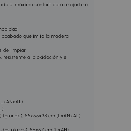
iendo el máximo confort para relajarte o
omodidad
n acabado que imita la madera,
s de limpiar
 resistente a la oxidación y el
 (LxANxAL)
L)
) (grande), 55x55x38 cm (LxANxAL)
e dos plazas), 56x57 cm (LxAN)