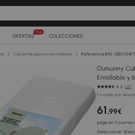
Top
OFERTAS
COLECCIONES
os
/
Cubiertas para invernaderos
/
Referencia:845-382V01W
Outsunny Cub
Enrollable y
4.5
(2)
Enviado por Aoso
61
,99€
paga en 3 cuotas d
Seleccionar:
Blan