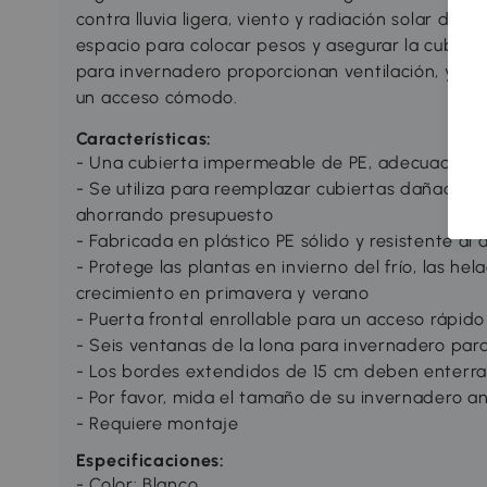
contra lluvia ligera, viento y radiación solar direc
espacio para colocar pesos y asegurar la cubiert
para invernadero proporcionan ventilación, y un
un acceso cómodo.
Características:
- Una cubierta impermeable de PE, adecuada par
- Se utiliza para reemplazar cubiertas dañadas, a
ahorrando presupuesto
- Fabricada en plástico PE sólido y resistente al
- Protege las plantas en invierno del frío, las hel
crecimiento en primavera y verano
- Puerta frontal enrollable para un acceso rápido y
- Seis ventanas de la lona para invernadero par
- Los bordes extendidos de 15 cm deben enterra
- Por favor, mida el tamaño de su invernadero 
- Requiere montaje
Especificaciones:
- Color: Blanco