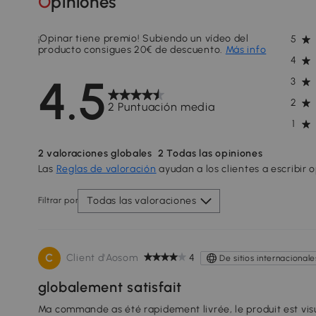
Opiniones
¡Opinar tiene premio! Subiendo un vídeo del
5
producto consigues 20€ de descuento.
Más info
4
4.5
3
2
2 Puntuación media
1
2
valoraciones globales
2
Todas las opiniones
Las
Reglas de valoración
ayudan a los clientes a escribir 
Todas las valoraciones
Filtrar por
C
Client d'Aosom
4
De sitios internacionale
globalement satisfait
Ma commande as été rapidement livrée, le produit est vi