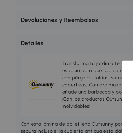
Devoluciones y Reembolsos
Detalles
Transforma tu jardín o terraza 
espacio para que sea cómodo, 
con pérgolas, toldos, sombrillas
cobertizos. Compra muebles d
añade una barbacoa y podrás di
¡Con los productos Outsunny tu
inolvidables!
Con esta lámina de polietileno Outsunny podrá s
segura incluso si la cubierta antigua está dañada