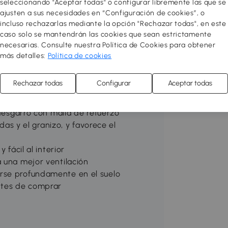
seleccionando "Aceptar todas" o configurar libremente las que se
ta. El borde inferior de 15 cm ofrece
ajusten a sus necesidades en “Configuración de cookies”, o
a. 6 ventanas enrollables de la lona
incluso rechazarlas mediante la opción "Rechazar todas", en este
a gran puerta con cremallera permite
caso solo se mantendrán las cookies que sean estrictamente
necesarias. Consulte nuestra Política de Cookies para obtener
más detalles:
Política de cookies
a un invernadero tipo túnel
Rechazar todas
Configurar
Aceptar todas
largando la vida útil del producto y
 desgarro con malla de refuerzo
adas y el granizo, y favorece el
 fácil al interior
a una mejor ventilación
rse profundamente en el suelo
antes de comprar