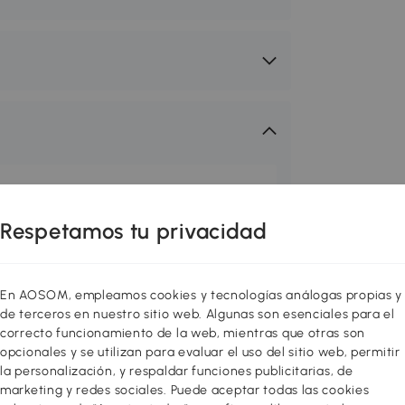
en tu zona favorita. Prepara el
práctico y acogedor. Puedes hacerlo
Respetamos tu privacidad
, suelos de exterior, jardineras y
e exterior cómodos y elegantes,
sfrutar al máximo del aire libre
En AOSOM, empleamos cookies y tecnologías análogas propias y
s eventos y fiestas serán
de terceros en nuestro sitio web. Algunas son esenciales para el
correcto funcionamiento de la web, mientras que otras son
opcionales y se utilizan para evaluar el uso del sitio web, permitir
la personalización, y respaldar funciones publicitarias, de
eguir cultivando sus plantas de forma
marketing y redes sociales. Puede aceptar todas las cookies
. El tejido de malla de PE protege