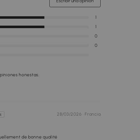
Escribir una opinión
1
1
0
0
opiniones honestas.
28/03/2026 ·
Francia
s
suellement de bonne qualité