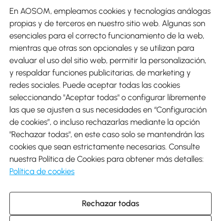
En AOSOM, empleamos cookies y tecnologías análogas
Métodos de Pago
propias y de terceros en nuestro sitio web. Algunas son
esenciales para el correcto funcionamiento de la web,
mientras que otras son opcionales y se utilizan para
evaluar el uso del sitio web, permitir la personalización,
y respaldar funciones publicitarias, de marketing y
Envíos
redes sociales. Puede aceptar todas las cookies
seleccionando "Aceptar todas" o configurar libremente
las que se ajusten a sus necesidades en “Configuración
de cookies”, o incluso rechazarlas mediante la opción
"Rechazar todas", en este caso solo se mantendrán las
Descargar Aosom App
cookies que sean estrictamente necesarias. Consulte
nuestra Política de Cookies para obtener más detalles:
Google Play
Política de cookies
Rechazar todas
931 29 45 12 (L-V de 8:30 a 17:30h)
atencioncliente@aosom.es