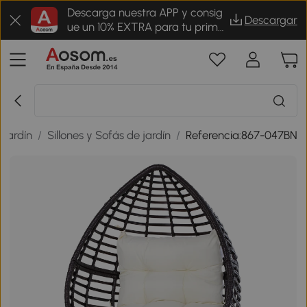
Descarga nuestra APP y consig
Descargar
ue un 10% EXTRA para tu prime
r pedido
 jardín
/
Sillones y Sofás de jardín
/
Referencia:867-047BN