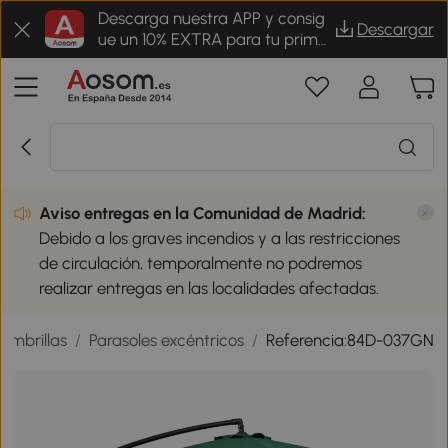
Descarga nuestra APP y consig
Descargar
ue un 10% EXTRA para tu prime
r pedido
Aviso entregas en la Comunidad de Madrid:
Debido a los graves incendios y a las restricciones
de circulación, temporalmente no podremos
realizar entregas en las localidades afectadas.
Sombrillas
/
Parasoles excéntricos
/
Referencia:84D-037GN