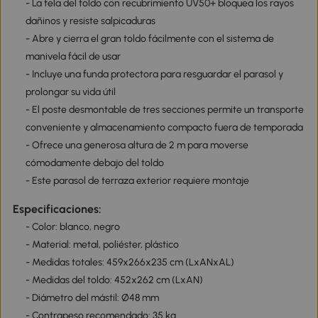
- La tela del toldo con recubrimiento UV50+ bloquea los rayos
dañinos y resiste salpicaduras
- Abre y cierra el gran toldo fácilmente con el sistema de
manivela fácil de usar
- Incluye una funda protectora para resguardar el parasol y
prolongar su vida útil
- El poste desmontable de tres secciones permite un transporte
conveniente y almacenamiento compacto fuera de temporada
- Ofrece una generosa altura de 2 m para moverse
cómodamente debajo del toldo
- Este parasol de terraza exterior requiere montaje
Especificaciones:
- Color: blanco, negro
- Material: metal, poliéster, plástico
- Medidas totales: 459x266x235 cm (LxANxAL)
- Medidas del toldo: 452x262 cm (LxAN)
- Diámetro del mástil: Ø48 mm
- Contrapeso recomendado: 35 kg