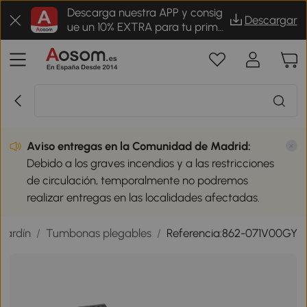
Descarga nuestra APP y consig
Descargar
ue un 10% EXTRA para tu prime
r pedido
Aviso entregas en la Comunidad de Madrid:
Debido a los graves incendios y a las restricciones
de circulación, temporalmente no podremos
realizar entregas en las localidades afectadas.
jardín
/
Tumbonas plegables
/
Referencia:862-071V00GY