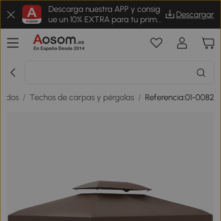
Descarga nuestra APP y consig
Descargar
ue un 10% EXTRA para tu prime
r pedido
oldos
/
Techos de carpas y pérgolas
/
Referencia:01-0082