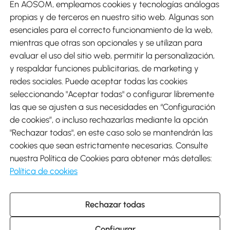
En AOSOM, empleamos cookies y tecnologías análogas
Métodos de Pago
propias y de terceros en nuestro sitio web. Algunas son
esenciales para el correcto funcionamiento de la web,
mientras que otras son opcionales y se utilizan para
evaluar el uso del sitio web, permitir la personalización,
y respaldar funciones publicitarias, de marketing y
Envíos
redes sociales. Puede aceptar todas las cookies
seleccionando "Aceptar todas" o configurar libremente
las que se ajusten a sus necesidades en “Configuración
de cookies”, o incluso rechazarlas mediante la opción
"Rechazar todas", en este caso solo se mantendrán las
Descargar Aosom App
cookies que sean estrictamente necesarias. Consulte
nuestra Política de Cookies para obtener más detalles:
Google Play
Política de cookies
Rechazar todas
931 29 45 12 (L-V de 8:30 a 17:30h)
atencioncliente@aosom.es
Configurar