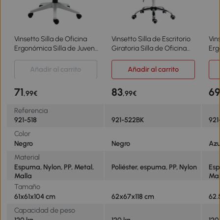
Vinsetto Silla de Oficina
Vinsetto Silla de Escritorio
Vin
Ergonómica Silla de Juvenil
Giratoria Silla de Oficina
Erg
con Altura Ajustable
con Altura Ajustable
Gir
Reposabrazos Abatibles
Respaldo Reclinable
Aju
Añadir al carrito
Añadir al carrito
Soporte Lumbar y
Reposacabezas Regulable
Aba
Respaldo Malla
y Soporte Lumbar
104
71
83
6
,99€
,99€
Transpirable 61x61x94-104
Tapizado en Malla
cm Negro
Transpirable Negro
Referencia
921-518
921-522BK
921
Color
Negro
Negro
Azu
Material
Espuma, Nylon, PP, Metal,
Poliéster, espuma, PP, Nylon
Esp
Malla
Mal
Tamaño
61x61x104 cm
62x67x118 cm
62.
Capacidad de peso
120 kg
120 kg
120