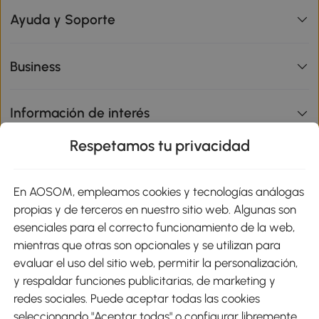
Ayuda y Soporte
Business
Información de interés
Respetamos tu privacidad
sitio
En AOSOM, empleamos cookies y tecnologías análogas
Métodos de Pago
propias y de terceros en nuestro sitio web. Algunas son
esenciales para el correcto funcionamiento de la web,
mientras que otras son opcionales y se utilizan para
evaluar el uso del sitio web, permitir la personalización,
y respaldar funciones publicitarias, de marketing y
Envíos
redes sociales. Puede aceptar todas las cookies
seleccionando "Aceptar todas" o configurar libremente