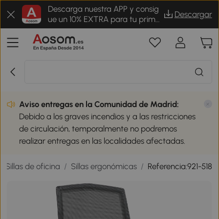
Descarga nuestra APP y consig
Descargar
ue un 10% EXTRA para tu prime
r pedido
Aviso entregas en la Comunidad de Madrid:
Debido a los graves incendios y a las restricciones
de circulación, temporalmente no podremos
realizar entregas en las localidades afectadas.
/
Sillas de oficina
/
Sillas ergonómicas
/
Referencia:921-518