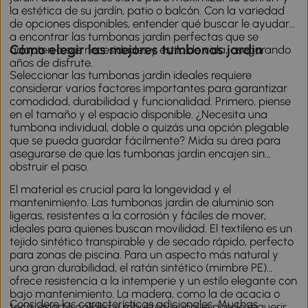
la estética de su jardín, patio o balcón. Con la variedad
de opciones disponibles, entender qué buscar le ayudará
a encontrar las tumbonas jardin perfectas que se
Cómo elegir las mejores tumbonas jardin
adapten a sus necesidades y estilo de vida, asegurando
años de disfrute.
Seleccionar las tumbonas jardin ideales requiere
considerar varios factores importantes para garantizar
comodidad, durabilidad y funcionalidad. Primero, piense
en el tamaño y el espacio disponible. ¿Necesita una
tumbona individual, doble o quizás una opción plegable
que se pueda guardar fácilmente? Mida su área para
asegurarse de que las tumbonas jardin encajen sin
obstruir el paso.
El material es crucial para la longevidad y el
mantenimiento. Las tumbonas jardin de aluminio son
ligeras, resistentes a la corrosión y fáciles de mover,
ideales para quienes buscan movilidad. El textileno es un
tejido sintético transpirable y de secado rápido, perfecto
para zonas de piscina. Para un aspecto más natural y
una gran durabilidad, el ratán sintético (mimbre PE)
ofrece resistencia a la intemperie y un estilo elegante con
bajo mantenimiento. La madera, como la de acacia o
Considere las características adicionales. Muchas
teca, aporta calidez y robustez, aunque puede requerir