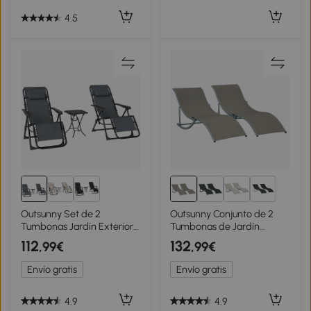
4.5
2+
Outsunny Set de 2
Outsunny Conjunto de 2
Tumbonas Jardín Exterior
Tumbonas de Jardín
Plegables de Gravedad
Tumbonas Plegables con
112
132
,99€
,99€
Cero con Mesa Auxiliar con
Marco de Aluminio
Portavasos Reposacabezas
Texteline para Piscina Patio
Envío gratis
Envío gratis
Gris
165x61x63 cm Gris
4.9
4.9