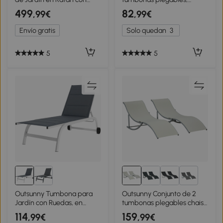
Mesita Lateral y Respaldo
tumbona de jardín con
499
82
,99€
,99€
Regulable, 184x60x22 cm,
respaldo ajustable en 5
Gris Oscuro
posiciones, hasta 120 kg de
Envío gratis
Solo quedan
3
carga
5
5
2+
Outsunny Tumbona para
Outsunny Conjunto de 2
Jardín con Ruedas, en
tumbonas plegables chaise
Texteline con Armazón de
longue de jardín exterior en
114
159
,99€
,99€
Aluminio, Gris Oscuro y
aluminio y textileno, carga