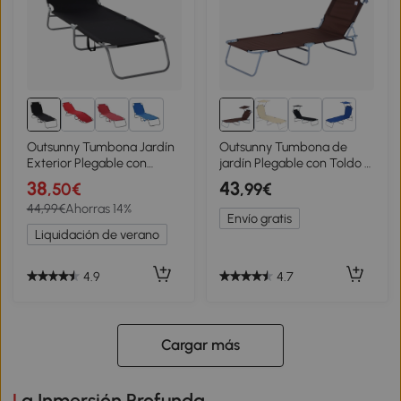
1+
7+
Outsunny Tumbona Jardín
Outsunny Tumbona de
Exterior Plegable con
jardín Plegable con Toldo y
Respaldo Ajustable en 5
Respaldo Reclinable para
38
43
,50€
,99€
Posiciones Carga 120 kg
Jardín Terraza Acampada
44,99€
Ahorras 14%
para Terraza 187x55x24
187x58x36cm Marrón
Envío gratis
cm Negro
Liquidación de verano
4.9
4.7
Cargar más
La Inmersión Profunda