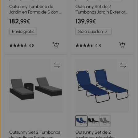
Outsunny Tumbona de
Outsunny Set de 2
Jardín en Forma de S con 2
Tumbonas Jardín Exterior
Ruedas Respaldo Ajustable
con Mesa Auxiliar de Vidrio
182
139
,99€
,99€
en 5 Posiciones y Cojín
Templado Tumbonas con
Extraíble 207x70x70 cm
Reposabrazos para Patio
Envío gratis
Solo quedan
7
Gris
Terraza Gris
4.8
4.8
Outsunny Set 2 Tumbonas
Outsunny Set de 2
de Jardín en Ratán con
tumbonas plegables,