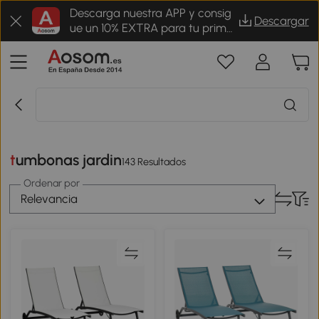
Descarga nuestra APP y consig
Descargar
ue un 10% EXTRA para tu prime
r pedido
tumbonas jardin
143 Resultados
Ordenar por
Relevancia