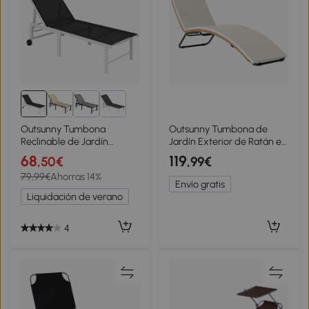
Outsunny Tumbona
Outsunny Tumbona de
Reclinable de Jardín
Jardín Exterior de Ratán en
Exterior con Ruedas
Forma de S con Cojín
68
119
,50€
,99€
Respaldo Ajustable en 5
Asiento Transpirable y
79,99€
Ahorras 14%
Posiciones y Marco de
Estructura de Acero para
Envío gratis
Acero 166x60x84 cm Gris
Patio Crema
Liquidación de verano
4