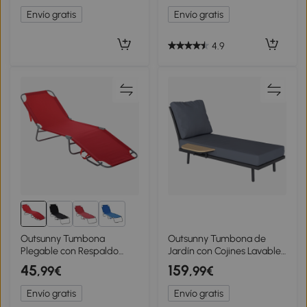
Blanco
120 kg, Beige
Envío gratis
Envío gratis
4.9
1+
Outsunny Tumbona
Outsunny Tumbona de
Plegable con Respaldo
Jardín con Cojines Lavables
Reclinable en 5 Posiciones,
en Olefina y Estante
45
159
,99€
,99€
187x55x24cm, Rojo
Lateral, Estructura Metálica,
58x137x75cm, Gris
Envío gratis
Envío gratis