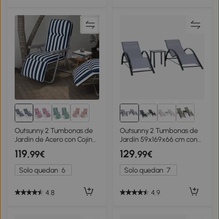
1+
Outsunny 2 Tumbonas de
Outsunny 2 Tumbonas de
Jardín de Acero con Cojín
Jardín 59x169x66 cm con
Acolchado Respaldo
Mesa de Centro 41x41x45
119
129
,99€
,99€
Ajustable y Reposapiés
cm de Vidrio Reposabrazos
60x75x66-102 cm Azul y
para Patio Piscina Terraza
Solo quedan
6
Solo quedan
7
Blanco
Gris
4.8
4.9