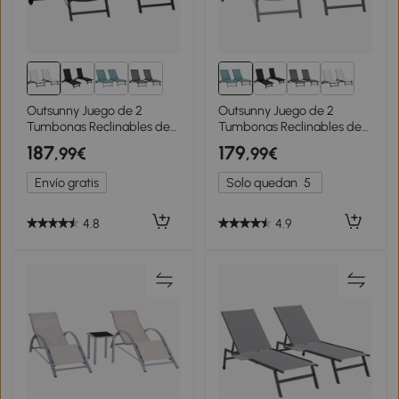
Outsunny Juego de 2
Outsunny Juego de 2
Tumbonas Reclinables de
Tumbonas Reclinables de
Jardín de Aluminio con
Jardín de Aluminio con
187
179
,99€
,99€
Respaldo Ajustable y
Respaldo Ajustable y
Ruedas 165x66x102 cm
Ruedas 165x66x102 cm
Envío gratis
Solo quedan
5
Blanco Mate
Azul y Gris
4.8
4.9