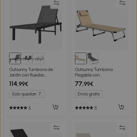
Outsunny Tumbona de
Outsunny Tumbona
Jardín con Ruedas
Plegable con
Reclinable a Plano 4
Reposacabezas y Respaldo
114
77
,99€
,99€
Posiciones y Textilene 530
Regulable en Aluminio,
g/m² Gris Oscuro
60x165x76 cm, Beige
Solo quedan
7
Envío gratis
5
5