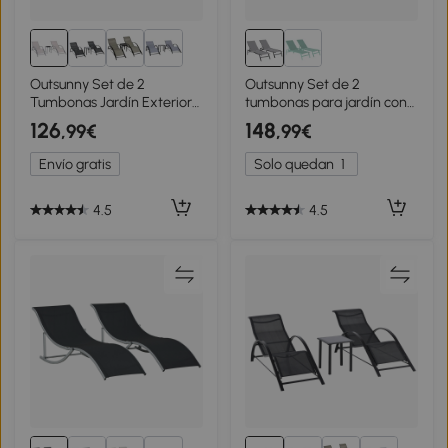
Outsunny Set de 2
Outsunny Set de 2
Tumbonas Jardín Exterior
tumbonas para jardín con
con Mesa Auxiliar de Vidrio
respaldo ajustable en 5
126
148
,99€
,99€
Templado Tumbonas con
posiciones, mesa lateral, 2
Respaldo Reposabrazos
ruedas, pies
Envío gratis
Solo quedan
1
para Patio Piscina Terraza
antideslizantes, gris
Exterior Beige
4.5
4.5