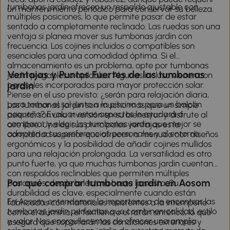
tumbonas jardin ofrecen un respaldo ajustable con
un mantenimiento periódico para conservar su belleza.
múltiples posiciones, lo que permite pasar de estar
sentado a completamente reclinado. Las ruedas son una
ventaja si planea mover sus tumbonas jardin con
frecuencia. Los cojines incluidos o compatibles son
esenciales para una comodidad óptima. Si el
almacenamiento es un problema, opte por tumbonas
Ventajas y Puntos Fuertes de las tumbonas
jardin plegables o apilables. Algunas incluso vienen con
parasoles incorporados para mayor protección solar.
jardin
Piense en el uso previsto: ¿serán para relajación diaria,
para tomar el sol junto a la piscina o para un balcón
Las tumbonas jardin son mucho más que un simple
pequeño? Evaluar estos aspectos le ayudará a
asiento; son una inversión en su bienestar y disfrute al
comparar y elegir las tumbonas jardin que mejor se
aire libre. Una de sus principales ventajas es la
adapten a sus preferencias personales y al entorno.
comodidad superior que ofrecen, a menudo con diseños
ergonómicos y la posibilidad de añadir cojines mullidos
para una relajación prolongada. La versatilidad es otro
punto fuerte, ya que muchas tumbonas jardin cuentan
con respaldos reclinables que permiten múltiples
Por qué comprar tumbonas jardin en Aosom
posiciones, desde la lectura hasta la siesta. Su
durabilidad es clave, especialmente cuando están
En Aosom, entendemos la importancia de encontrar las
fabricadas con materiales resistentes a la intemperie
tumbonas jardin perfectas que combinen calidad, estilo
como el aluminio, el textileno o el ratán sintético, lo que
y valor. Nos enorgullecemos de ofrecer una amplia
asegura que soportarán las condiciones exteriores y