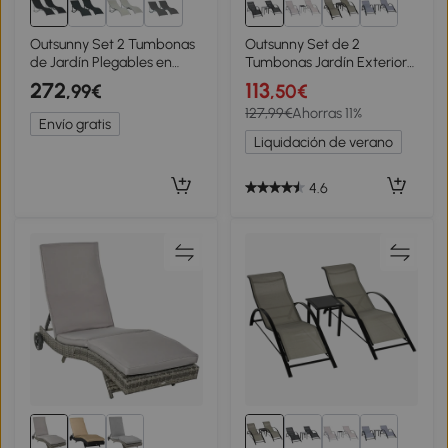
2+
Outsunny Set 2 Tumbonas
Outsunny Set de 2
de Jardín Plegables en
Tumbonas Jardín Exterior
Aluminio y Texteline,
con Mesa Auxiliar de Vidrio
272
113
,99€
,50€
61x165x63 cm, Negro
Templado Tumbonas con
127,99€
Ahorras 11%
Respaldo Reposabrazos
Envío gratis
para Patio Piscina Terraza
Liquidación de verano
Exterior Negro
4.6