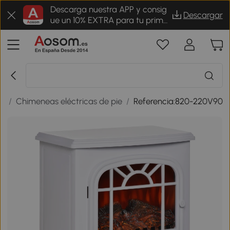
Descarga nuestra APP y consig
Descargar
ue un 10% EXTRA para tu prime
r pedido
s
/
Chimeneas eléctricas de pie
/
Referencia:820-220V90