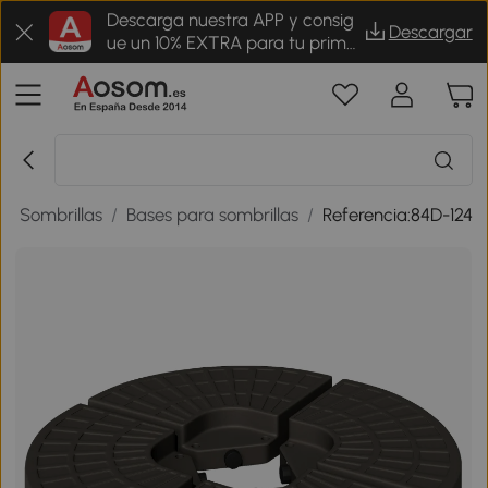
Descarga nuestra APP y consig
Descargar
ue un 10% EXTRA para tu prime
r pedido
 y Sombrillas
/
Bases para sombrillas
/
Referencia:84D-124