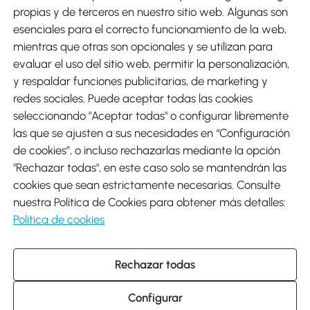
Métodos de Pago
propias y de terceros en nuestro sitio web. Algunas son
esenciales para el correcto funcionamiento de la web,
mientras que otras son opcionales y se utilizan para
evaluar el uso del sitio web, permitir la personalización,
y respaldar funciones publicitarias, de marketing y
Envíos
redes sociales. Puede aceptar todas las cookies
seleccionando "Aceptar todas" o configurar libremente
las que se ajusten a sus necesidades en “Configuración
de cookies”, o incluso rechazarlas mediante la opción
"Rechazar todas", en este caso solo se mantendrán las
Descargar Aosom App
cookies que sean estrictamente necesarias. Consulte
nuestra Política de Cookies para obtener más detalles:
Google Play
Política de cookies
Rechazar todas
931 29 45 12 (L-V de 8:30 a 17:30h)
atencioncliente@aosom.es
Configurar
C/ Roc Gros, nº 15. 08550 Els Hostalets de Balenyà (Barcelona),