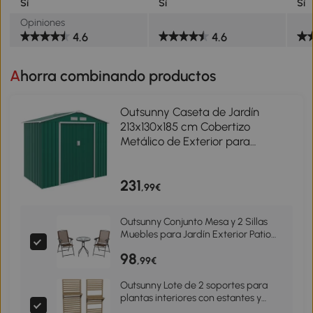
Sí
Sí
Sí
Opiniones
4.6
4.6
Ahorra combinando productos
Outsunny Caseta de Jardín
213x130x185 cm Cobertizo
Metálico de Exterior para
Almacenamiento de
Herramientas Verde Oscuro
231
,99€
Outsunny Conjunto Mesa y 2 Sillas
Muebles para Jardín Exterior Patio
Terraza Silla Plegable Respaldo
98
Reclinable a 4 Niveles Texteline
,99€
Marco Acero Marrón
Outsunny Lote de 2 soportes para
plantas interiores con estantes y
celosía 60x18x170 cm Madera