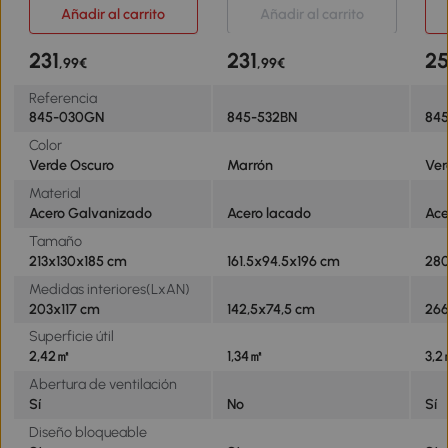
Almacenamiento de
Puerta y Cerradura para
Met
Añadir al carrito
Añadir al carrito
Herramientas Verde
Almacenamiento de
Al
Oscuro
Herramientas Marrón
Her
231
231
2
,99€
,99€
Referencia
845-030GN
845-532BN
84
Color
Verde Oscuro
Marrón
Ver
Material
Acero Galvanizado
Acero lacado
Ace
Tamaño
213x130x185 cm
161.5x94.5x196 cm
280
Medidas interiores(LxAN)
203x117 cm
142,5x74,5 cm
266
Superficie útil
2,42㎡
1,34㎡
3,
Abertura de ventilación
Sí
No
Sí
Diseño bloqueable