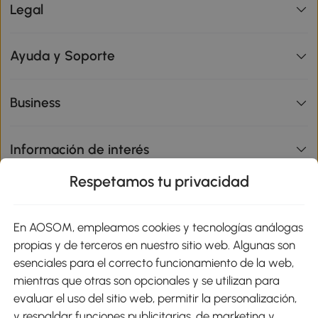
Legal
Ayuda y Soporte
Business
Información de interés
Respetamos tu privacidad
sitio
En AOSOM, empleamos cookies y tecnologías análogas
Métodos de Pago
propias y de terceros en nuestro sitio web. Algunas son
esenciales para el correcto funcionamiento de la web,
mientras que otras son opcionales y se utilizan para
evaluar el uso del sitio web, permitir la personalización,
y respaldar funciones publicitarias, de marketing y