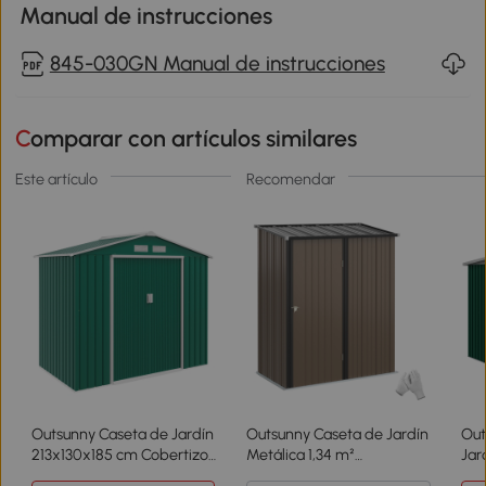
Manual de instrucciones
845-030GN Manual de instrucciones
Comparar con artículos similares
Este artículo
Recomendar
Outsunny Caseta de Jardín
Outsunny Caseta de Jardín
Out
213x130x185 cm Cobertizo
Metálica 1,34 m²
Jar
Metálico de Exterior para
161,5x94,5x196 cm con 1
Cas