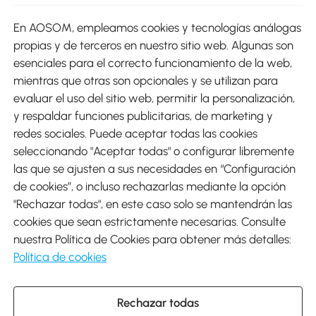
En AOSOM, empleamos cookies y tecnologías análogas
Métodos de Pago
propias y de terceros en nuestro sitio web. Algunas son
esenciales para el correcto funcionamiento de la web,
mientras que otras son opcionales y se utilizan para
evaluar el uso del sitio web, permitir la personalización,
y respaldar funciones publicitarias, de marketing y
Envíos
redes sociales. Puede aceptar todas las cookies
seleccionando "Aceptar todas" o configurar libremente
las que se ajusten a sus necesidades en “Configuración
de cookies”, o incluso rechazarlas mediante la opción
"Rechazar todas", en este caso solo se mantendrán las
Descargar Aosom App
cookies que sean estrictamente necesarias. Consulte
nuestra Política de Cookies para obtener más detalles:
Google Play
Política de cookies
Rechazar todas
931 29 45 12 (L-V de 8:30 a 17:30h)