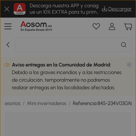
Descarga nuestra APP y consig
Descargar
ue un 10% EXTRA para tu prime
r pedido
Aviso entregas en la Comunidad de Madrid:
Debido a los graves incendios y a las restricciones
de circulación, temporalmente no podremos
realizar entregas en las localidades afectadas.
ccesorios
/
Mini invernaderos
/
Referencia:845-234V03GN