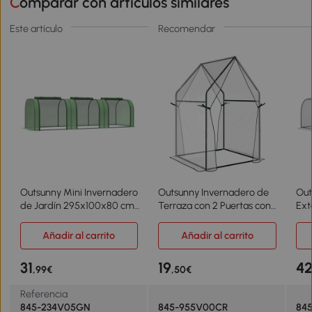
Comparar con artículos similares
Este artículo
Recomendar
Outsunny Mini Invernadero
Outsunny Invernadero de
Out
de Jardín 295x100x80 cm
Terraza con 2 Puertas con
Ext
para Cultivo de Plantas
Cremallera Anti-UV para
Inv
Tipo Túnel Marco Acero y
Cultivo de Plantas Flores
3 P
Añadir al carrito
Añadir al carrito
Plástico Verde
90x90x145 cm
de 
Transparente
Pla
31
19
4
,99€
,50€
Tra
Referencia
845-234V05GN
845-955V00CR
84