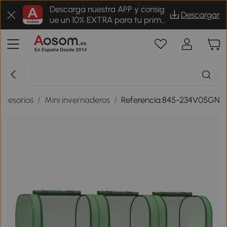
Descarga nuestra APP y consig
Descargar
ue un 10% EXTRA para tu prime
r pedido
ccesorios
/
Mini invernaderos
/
Referencia:845-234V05GN