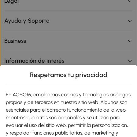
Legal
Ayuda y Soporte
Business
Información de interés
Respetamos tu privacidad
sitio
En AOSOM, empleamos cookies y tecnologías análogas
Métodos de Pago
propias y de terceros en nuestro sitio web. Algunas son
esenciales para el correcto funcionamiento de la web,
mientras que otras son opcionales y se utilizan para
evaluar el uso del sitio web, permitir la personalización,
y respaldar funciones publicitarias, de marketing y