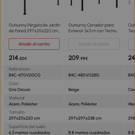
Outsunny Pérgola de Jardín
Outsunny Cenador para
Out
de Pared 297x211x220 cm
Exterior 3x3 m con Techo
Tec
Cenador con Techo
Deslizante Marco de Acero
3x3
Retráctil y Marco de Acero
Impermeable y Anti-UV
Mag
Añadir al carrito
Añadir al carrito
para Patio Terraza Gris
para Terraza Patio Beige
UV3
Oscuro
Jar
214
209
2
,50€
,99€
Referencia
84C-470V00CG
84C-480V02BG
84
Color
Gris Oscuro
Beige
Ca
Material
Acero, Poliéster
Acero, Poliéster
Met
Tamaño
297x211x220 cm
297x297x238 cm
29
Superficie del suelo
6.3 metros cuadrados
8.8 metros cuadrados
8.8