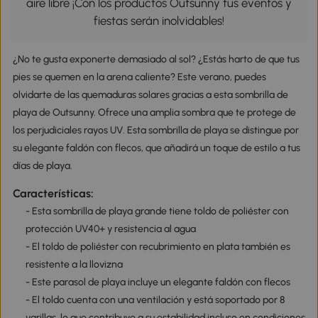
aire libre ¡Con los productos Outsunny tus eventos y
fiestas serán inolvidables!
¿No te gusta exponerte demasiado al sol? ¿Estás harto de que tus
pies se quemen en la arena caliente? Este verano, puedes
olvidarte de las quemaduras solares gracias a esta sombrilla de
playa de Outsunny. Ofrece una amplia sombra que te protege de
los perjudiciales rayos UV. Esta sombrilla de playa se distingue por
su elegante faldón con flecos, que añadirá un toque de estilo a tus
días de playa.
Características:
- Esta sombrilla de playa grande tiene toldo de poliéster con
protección UV40+ y resistencia al agua
- El toldo de poliéster con recubrimiento en plata también es
resistente a la llovizna
- Este parasol de playa incluye un elegante faldón con flecos
- El toldo cuenta con una ventilación y está soportado por 8
varillas, lo que contribuye a su estabilidad incluso en condiciones