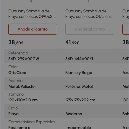
Outsunny Sombrilla de
Outsunny Sombrilla de
Out
Playa con Flecos Ø190x210
Playa con Flecos Ø175 cm
Pla
cm con 8 Varillas Apertura
Sombrilla de Terraza
Som
Manual Anti-UV
Exterior con Altura
Ext
Añadir al carrito
Añadir al carrito
Impermeable y Bolsa de
Ajustable Inclinación 30°
Aju
Transporte Gris
Blanco y Beige
Azu
38
41
3
,50€
,99€
Referencia
84D-299V00CW
84D-444V00YL
84
Color
Gris Claro
Blanco y Beige
Azu
Material
Metal, Poliéster
Poliéster, Metal
Met
Tamaño
190x190x210 cm
175x175x202 cm
18
Estilo
Playa
Moderno
Bo
Características Especiales
Resistente a
Impermeable
A p