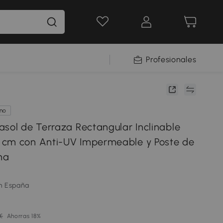
Profesionales
ano
asol de Terraza Rectangular Inclinable
 cm con Anti-UV Impermeable y Poste de
ma
m España
€
Ahorras 18%