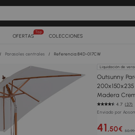
Top
OFERTAS
COLECCIONES
/
Parasoles centrales
/
Referencia:84D-017CW
Liquidación de ver
Outsunny Par
200x150x235
Madera Cre
4.7
(37)
Enviado por Aoso
41
,50€
50,99