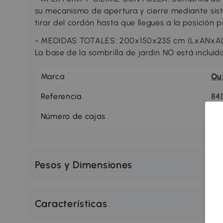
su mecanismo de apertura y cierre mediante sis
tirar del cordón hasta que llegues a la posición p
- MEDIDAS TOTALES: 200x150x235 cm (LxANxAL).
La base de la sombrilla de jardín NO está incluid
Marca
Ou
Referencia
84
Número de cajas
1
Pesos y Dimensiones
Características