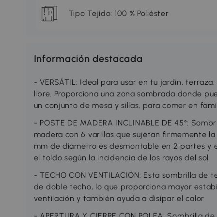
Tipo Tejido: 100 % Poliéster
Información destacada
- VERSÁTIL: Ideal para usar en tu jardín, terraza,
libre. Proporciona una zona sombrada donde pue
un conjunto de mesa y sillas, para comer en fami
- POSTE DE MADERA INCLINABLE DE 45°: Sombrilla
madera con 6 varillas que sujetan firmemente la 
mm de diámetro es desmontable en 2 partes y es
el toldo según la incidencia de los rayos del sol
- TECHO CON VENTILACIÓN: Esta sombrilla de ter
de doble techo, lo que proporciona mayor estabil
ventilación y también ayuda a disipar el calor
- APERTURA Y CIERRE CON POLEA: Sombrilla de ter