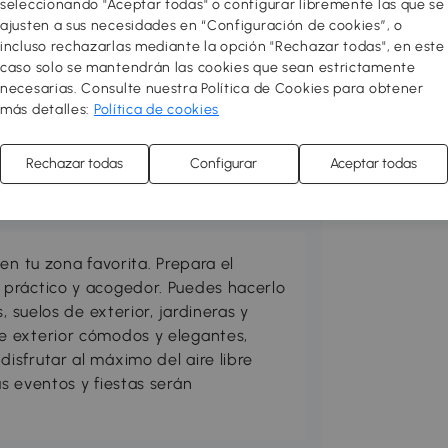
seleccionando "Aceptar todas" o configurar libremente las que se
ajusten a sus necesidades en “Configuración de cookies”, o
incluso rechazarlas mediante la opción "Rechazar todas", en este
caso solo se mantendrán las cookies que sean estrictamente
necesarias. Consulte nuestra Política de Cookies para obtener
más detalles:
Política de cookies
Rechazar todas
Configurar
Aceptar todas
en tu zona favorita. Prepara el
práctico y acogedor. Puedes hacerlo
, suelos de exterior, jardineras y
e exterior cómodos y elegantes,
sfrutar al máximo del aire libre
s eventos y fiestas serán