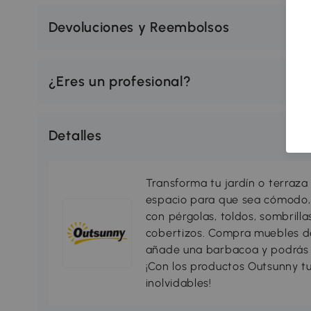
Devoluciones y Reembolsos
¿Eres un profesional?
Detalles
Transforma tu jardín o terraza 
espacio para que sea cómodo, 
con pérgolas, toldos, sombrillas
cobertizos. Compra muebles d
añade una barbacoa y podrás di
¡Con los productos Outsunny tu
inolvidables!