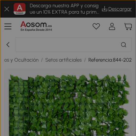
Descarga nuestra APP y consig
Descargar
ue un 10% EXTRA para tu prime
r pedido
dos y Ocultación
/
Setos artificiales
/
Referencia:844-202