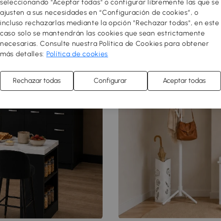
seleccionando "Aceptar todas" o configurar libremente las que se
ajusten a sus necesidades en “Configuración de cookies”, o
incluso rechazarlas mediante la opción "Rechazar todas", en este
caso solo se mantendrán las cookies que sean estrictamente
necesarias. Consulte nuestra Política de Cookies para obtener
más detalles:
Política de cookies
Rechazar todas
Configurar
Aceptar todas