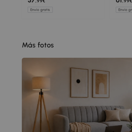
,99€
,99
Dormitorio Pasillo Dorado
Decorat
Dorado
Envío gratis
Envío gr
Más fotos