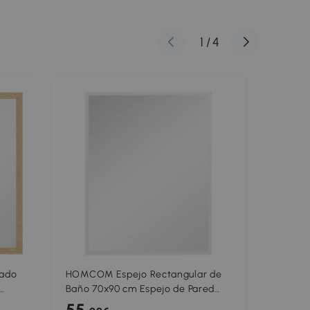
1
/
4
ado
HOMCOM Espejo Rectangular de
HOMCOM
Baño 70x90 cm Espejo de Pared
Pared E
n o
Decorativo para Salón Entrada
cm con 
55
55