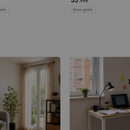
€
,99€
ivo para Salón Dormitorio
dormitorio
atis
Envío gratis