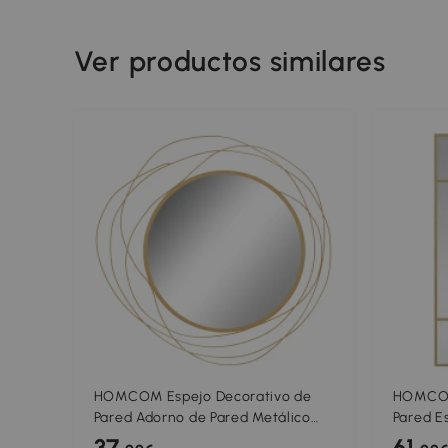
Ver productos similares
HOMCOM Espejo Decorativo de
HOMCOM
Pared Adorno de Pared Metálico
Pared E
Ø65 cm con Ganchos para Salón
cm con 
37
61